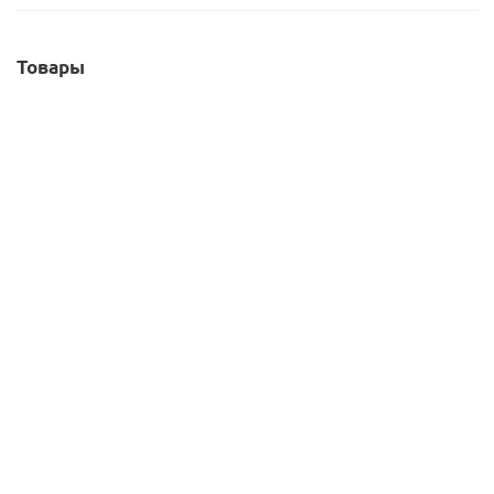
Товары
Гардеробная по модулям Белла 65
72 480
руб.
/к-т