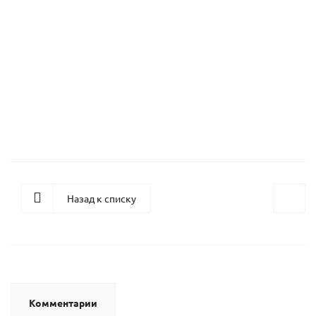
Гардеробная Белла 36
67 040
руб.
/шт
Назад к списку
Комментарии