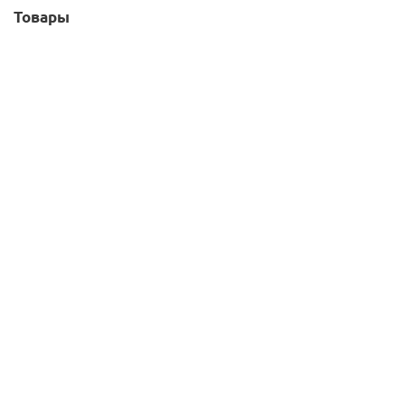
Товары
Модуль Б78 гардеробной системы Белла
15 250
руб.
/шт