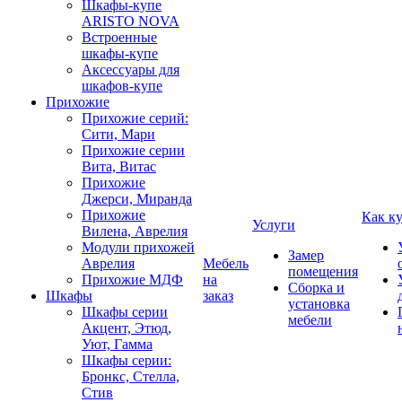
Шкафы-купе
ARISTO NOVA
Встроенные
шкафы-купе
Аксессуары для
шкафов-купе
Прихожие
Прихожие серий:
Сити, Мари
Прихожие серии
Вита, Витас
Прихожие
Джерси, Миранда
Прихожие
Как к
Услуги
Вилена, Аврелия
Модули прихожей
Замер
Аврелия
Мебель
помещения
Прихожие МДФ
на
Сборка и
Шкафы
заказ
установка
Шкафы серии
мебели
Акцент, Этюд,
Уют, Гамма
Шкафы серии:
Бронкс, Стелла,
Стив