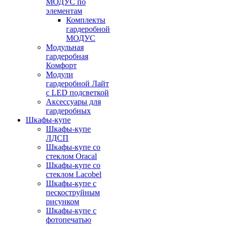
МОДУС по
элементам
Комплекты
гардеробной
МОДУС
Модульная
гардеробная
Комфорт
Модули
гардеробной Лайт
с LED подсветкой
Аксессуары для
гардеробных
Шкафы-купе
Шкафы-купе
ЛДСП
Шкафы-купе со
стеклом Oracal
Шкафы-купе со
стеклом Lacobel
Шкафы-купе с
пескоструйным
рисунком
Шкафы-купе с
фотопечатью