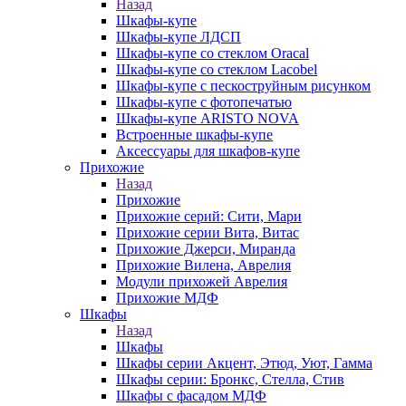
Назад
Шкафы-купе
Шкафы-купе ЛДСП
Шкафы-купе со стеклом Oracal
Шкафы-купе со стеклом Lacobel
Шкафы-купе с пескоструйным рисунком
Шкафы-купе с фотопечатью
Шкафы-купе ARISTO NOVA
Встроенные шкафы-купе
Аксессуары для шкафов-купе
Прихожие
Назад
Прихожие
Прихожие серий: Сити, Мари
Прихожие серии Вита, Витас
Прихожие Джерси, Миранда
Прихожие Вилена, Аврелия
Модули прихожей Аврелия
Прихожие МДФ
Шкафы
Назад
Шкафы
Шкафы серии Акцент, Этюд, Уют, Гамма
Шкафы серии: Бронкс, Стелла, Стив
Шкафы с фасадом МДФ