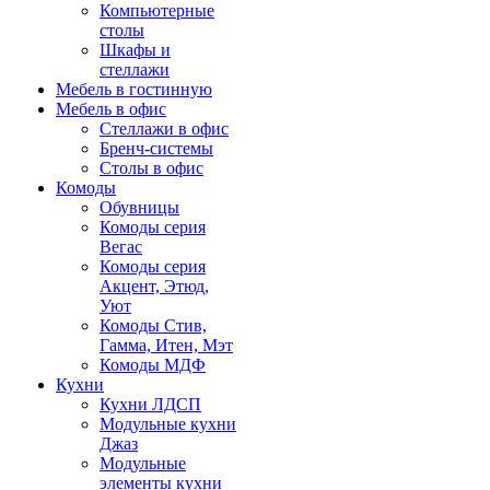
Компьютерные
столы
Шкафы и
стеллажи
Мебель в гостинную
Мебель в офис
Стеллажи в офис
Бренч-системы
Столы в офис
Комоды
Обувницы
Комоды серия
Вегас
Комоды серия
Акцент, Этюд,
Уют
Комоды Стив,
Гамма, Итен, Мэт
Комоды МДФ
Кухни
Кухни ЛДСП
Модульные кухни
Джаз
Модульные
элементы кухни