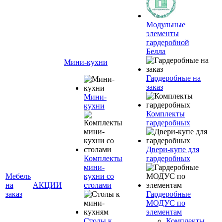
Модульные
элементы
гардеробной
Белла
Мини-кухни
Гардеробные на
заказ
Мини-
кухни
Комплекты
гардеробных
Двери-купе для
Комплекты
гардеробных
мини-
Мебель
кухни со
на
АКЦИИ
столами
заказ
Гардеробные
МОДУС по
элементам
Столы к
Комплекты