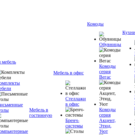
Комоды
Кухн
Обувницы
я мебель
Комоды
серия
Мебель в офис
Вегас
омплекты
ебели
Стеллажи
в офис
исьменные
Комоды
Мебель в
толы
серия
гостинную
Бренч-
Акцент,
системы
Этюд,
омпьютерные
Уют