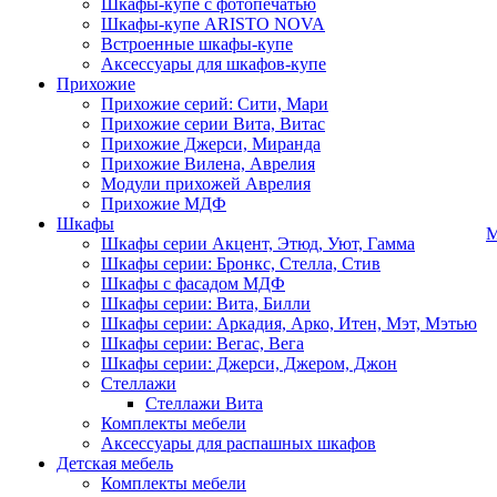
Шкафы-купе с фотопечатью
Шкафы-купе ARISTO NOVA
Встроенные шкафы-купе
Аксессуары для шкафов-купе
Прихожие
Прихожие серий: Сити, Мари
Прихожие серии Вита, Витас
Прихожие Джерси, Миранда
Прихожие Вилена, Аврелия
Модули прихожей Аврелия
Прихожие МДФ
Шкафы
М
Шкафы серии Акцент, Этюд, Уют, Гамма
Шкафы серии: Бронкс, Стелла, Стив
Шкафы с фасадом МДФ
Шкафы серии: Вита, Билли
Шкафы серии: Аркадия, Арко, Итен, Мэт, Мэтью
Шкафы серии: Вегас, Вега
Шкафы серии: Джерси, Джером, Джон
Стеллажи
Стеллажи Вита
Комплекты мебели
Аксессуары для распашных шкафов
Детская мебель
Комплекты мебели