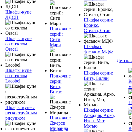
Шкафы-купе
ЛДСП
Шкафы серии:
Бронкс,
Прихожие
Стелла, Стив
серий:
Шкафы-купе
Сити,
со стеклом
Мари
Шкафы с
Oracal
фасадом МДФ
Детска
Шкафы-купе
Шкафы серии:
со стеклом
Прихожие
Вита, Билли
Lacobel
серии
К
Вита,
м
Витас
П
Шкафы-купе с
с
Шкафы серии:
пескоструйным
Аркадия, Арко,
Прихожие
рисунком
Итен, Мэт,
Джерси,
Мэтью
Миранда
К