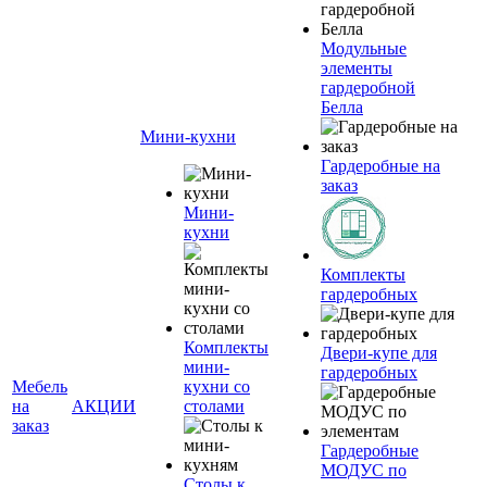
Модульные
элементы
гардеробной
Белла
Мини-кухни
Гардеробные на
заказ
Мини-
кухни
Комплекты
гардеробных
Комплекты
Двери-купе для
мини-
гардеробных
Мебель
кухни со
на
АКЦИИ
столами
заказ
Гардеробные
МОДУС по
Столы к