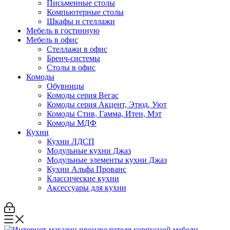
Письменные столы
Компьютерные столы
Шкафы и стеллажи
Мебель в гостинную
Мебель в офис
Стеллажи в офис
Бренч-системы
Столы в офис
Комоды
Обувницы
Комоды серия Вегас
Комоды серия Акцент, Этюд, Уют
Комоды Стив, Гамма, Итен, Мэт
Комоды МДФ
Кухни
Кухни ЛДСП
Модульные кухни Джаз
Модульные элементы кухни Джаз
Кухни Альфа Прованс
Классические кухни
Аксессуары для кухни