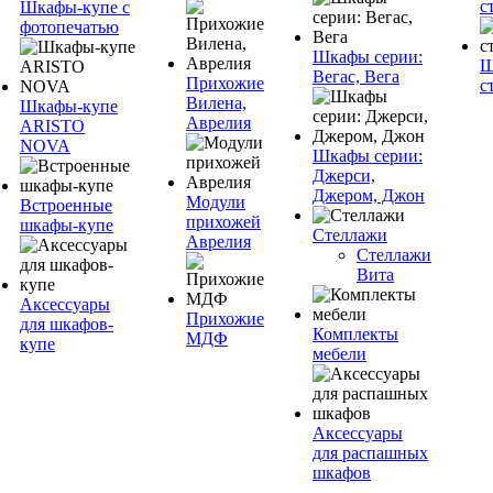
с
Шкафы-купе с
фотопечатью
Шкафы серии:
Ш
Вегас, Вега
Прихожие
с
Вилена,
Шкафы-купе
Аврелия
ARISTO
NOVA
Шкафы серии:
Джерси,
Джером, Джон
Модули
Встроенные
прихожей
шкафы-купе
Стеллажи
Аврелия
Стеллажи
Вита
Аксессуары
Прихожие
для шкафов-
Комплекты
МДФ
купе
мебели
Аксессуары
для распашных
шкафов