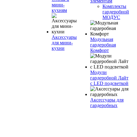
элементам
мини-
Комплекты
кухням
гардеробной
МОДУС
Аксессуары
Модульная
для мини-
гардеробная
кухни
Комфорт
Модули
гардеробной Лайт
с LED подсветкой
Аксессуары для
гардеробных