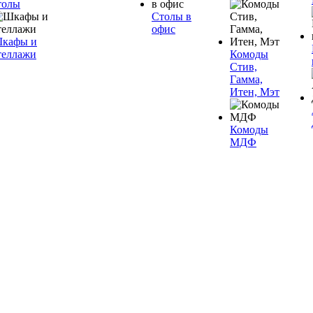
толы
Столы в
офис
кафы и
теллажи
Комоды
Стив,
Гамма,
Итен, Мэт
Комоды
МДФ