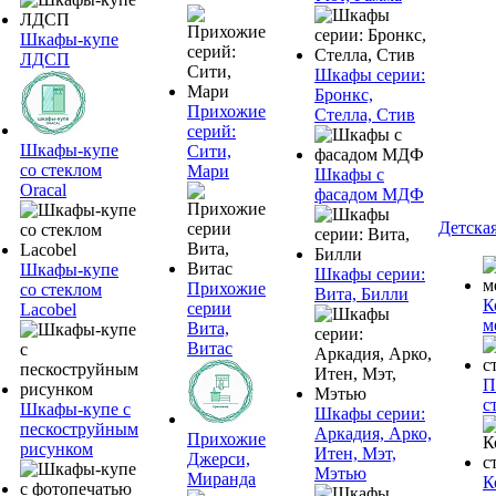
Шкафы-купе
ЛДСП
Шкафы серии:
Бронкс,
Прихожие
Стелла, Стив
серий:
Шкафы-купе
Сити,
со стеклом
Мари
Шкафы с
Oracal
фасадом МДФ
Детска
Шкафы-купе
Шкафы серии:
Прихожие
со стеклом
Вита, Билли
К
серии
Lacobel
м
Вита,
Витас
П
с
Шкафы-купе с
Шкафы серии:
пескоструйным
Аркадия, Арко,
Прихожие
рисунком
Итен, Мэт,
Джерси,
Мэтью
Миранда
К