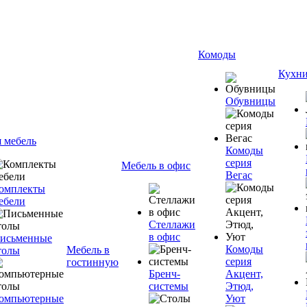
Комоды
Кухн
Обувницы
я мебель
Комоды
серия
Мебель в офис
Вегас
омплекты
ебели
Стеллажи
в офис
исьменные
Комоды
Мебель в
толы
серия
гостинную
Бренч-
Акцент,
системы
Этюд,
омпьютерные
Уют