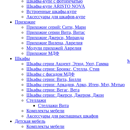
Шкафы-купе с фотопечатью
Шкафы-купе ARISTO NOVA
Встроенные шкафы-купе
Аксессуары для шкафов-купе
Прихожие
Прихожие серий: Сити, Мари
Прихожие серии Вита, Витас
Прихожие Джерси, Миранда
Прихожие Вилена, Аврелия
Модули прихожей Аврелия
Прихожие МДФ
Шкафы
М
Шкафы серии Акцент, Этюд, Уют, Гамма
Шкафы серии: Бронкс, Стелла, Стив
Шкафы с фасадом МДФ
Шкафы серии: Вита, Билли
Шкафы серии: Аркадия, Арко, Итен, Мэт, Мэтью
Шкафы серии: Вегас, Вега
Шкафы серии: Джерси, Джером, Джон
Стеллажи
Стеллажи Вита
Комплекты мебели
Аксессуары для распашных шкафов
Детская мебель
Комплекты мебели