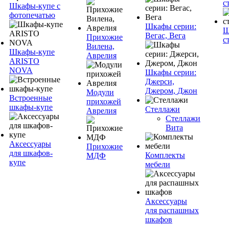
с
Шкафы-купе с
фотопечатью
Шкафы серии:
Ш
Вегас, Вега
Прихожие
с
Вилена,
Шкафы-купе
Аврелия
ARISTO
NOVA
Шкафы серии:
Джерси,
Джером, Джон
Модули
Встроенные
прихожей
шкафы-купе
Стеллажи
Аврелия
Стеллажи
Вита
Аксессуары
Прихожие
для шкафов-
Комплекты
МДФ
купе
мебели
Аксессуары
для распашных
шкафов