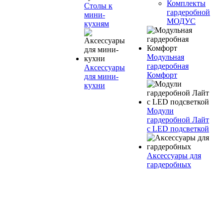
Комплекты
Столы к
гардеробной
мини-
МОДУС
кухням
Модульная
гардеробная
Аксессуары
Комфорт
для мини-
кухни
Модули
гардеробной Лайт
с LED подсветкой
Аксессуары для
гардеробных