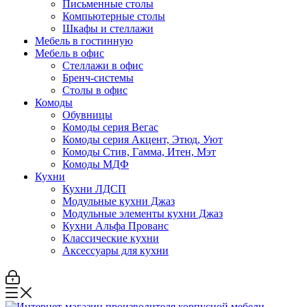
Письменные столы
Компьютерные столы
Шкафы и стеллажи
Мебель в гостинную
Мебель в офис
Стеллажи в офис
Бренч-системы
Столы в офис
Комоды
Обувницы
Комоды серия Вегас
Комоды серия Акцент, Этюд, Уют
Комоды Стив, Гамма, Итен, Мэт
Комоды МДФ
Кухни
Кухни ЛДСП
Модульные кухни Джаз
Модульные элементы кухни Джаз
Кухни Альфа Прованс
Классические кухни
Аксессуары для кухни