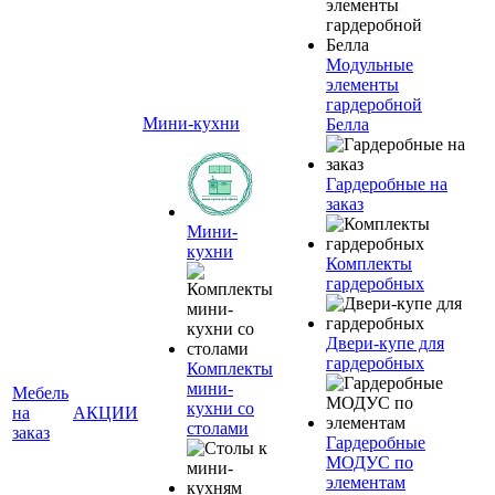
Модульные
элементы
гардеробной
Мини-кухни
Белла
Гардеробные на
заказ
Мини-
кухни
Комплекты
гардеробных
Двери-купе для
гардеробных
Комплекты
мини-
Мебель
кухни со
на
АКЦИИ
столами
заказ
Гардеробные
МОДУС по
элементам