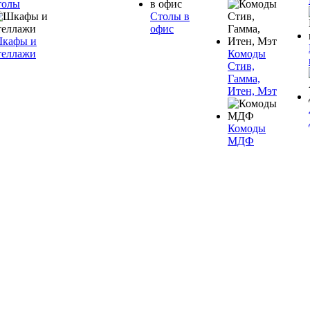
толы
Столы в
офис
кафы и
теллажи
Комоды
Стив,
Гамма,
Итен, Мэт
Комоды
МДФ