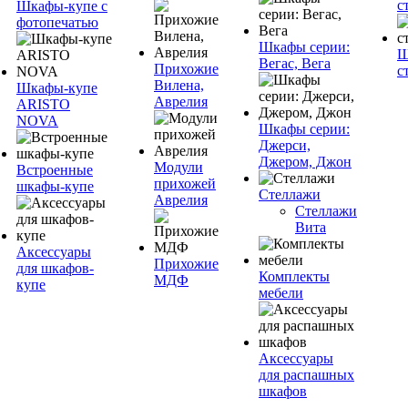
с
Шкафы-купе с
фотопечатью
Шкафы серии:
Ш
Вегас, Вега
Прихожие
с
Вилена,
Шкафы-купе
Аврелия
ARISTO
NOVA
Шкафы серии:
Джерси,
Джером, Джон
Модули
Встроенные
прихожей
шкафы-купе
Стеллажи
Аврелия
Стеллажи
Вита
Аксессуары
Прихожие
для шкафов-
Комплекты
МДФ
купе
мебели
Аксессуары
для распашных
шкафов