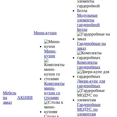
Модульные
элементы
гардеробной
Белла
Мини-кухни
Гардеробные на
заказ
Мини-
кухни
Комплекты
гардеробных
Двери-купе для
Комплекты
гардеробных
мини-
Мебель
кухни со
на
АКЦИИ
столами
заказ
Гардеробные
МОДУС по
элементам
Столы к