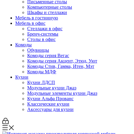
Письменные столы
Компьютерные столы
Шкафы и стеллажи
Мебель в гостинную
Мебель в офис
Стеллажи в офис
Бренч-системы
Столы в офис
Комоды
Обувницы
Комоды серия Вегас
Комоды серия Акцент, Этюд, Уют
Комоды Стив, Гамма, Итен, Мэт
Комоды МДФ
Кухни
Кухни ЛДСП
Модульные кухни Джаз
Модульные элементы кухни Джаз
Кухни Альфа Прованс
Классические кухни
Аксессуары для кухни