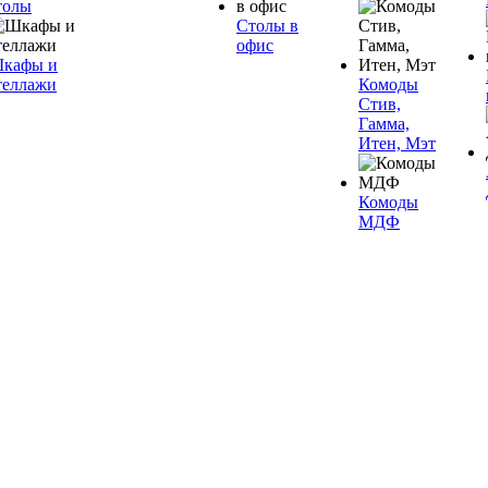
толы
Столы в
офис
кафы и
теллажи
Комоды
Стив,
Гамма,
Итен, Мэт
Комоды
МДФ