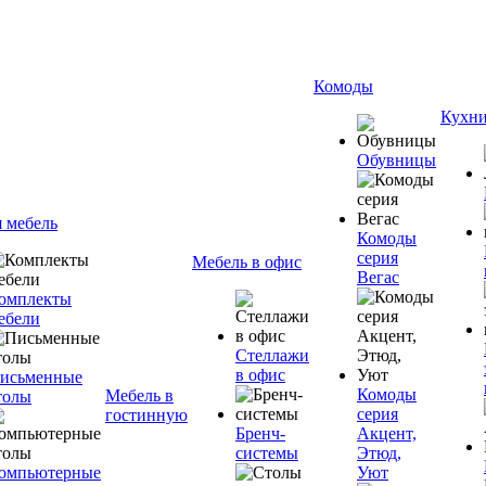
Комоды
Кухн
Обувницы
я мебель
Комоды
серия
Мебель в офис
Вегас
омплекты
ебели
Стеллажи
в офис
исьменные
Комоды
Мебель в
толы
серия
гостинную
Бренч-
Акцент,
системы
Этюд,
омпьютерные
Уют