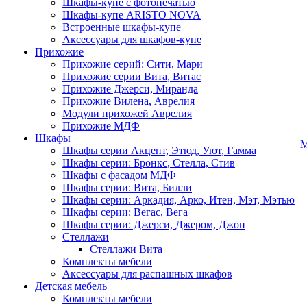
Шкафы-купе с фотопечатью
Шкафы-купе ARISTO NOVA
Встроенные шкафы-купе
Аксессуары для шкафов-купе
Прихожие
Прихожие серий: Сити, Мари
Прихожие серии Вита, Витас
Прихожие Джерси, Миранда
Прихожие Вилена, Аврелия
Модули прихожей Аврелия
Прихожие МДФ
Шкафы
М
Шкафы серии Акцент, Этюд, Уют, Гамма
Шкафы серии: Бронкс, Стелла, Стив
Шкафы с фасадом МДФ
Шкафы серии: Вита, Билли
Шкафы серии: Аркадия, Арко, Итен, Мэт, Мэтью
Шкафы серии: Вегас, Вега
Шкафы серии: Джерси, Джером, Джон
Стеллажи
Стеллажи Вита
Комплекты мебели
Аксессуары для распашных шкафов
Детская мебель
Комплекты мебели