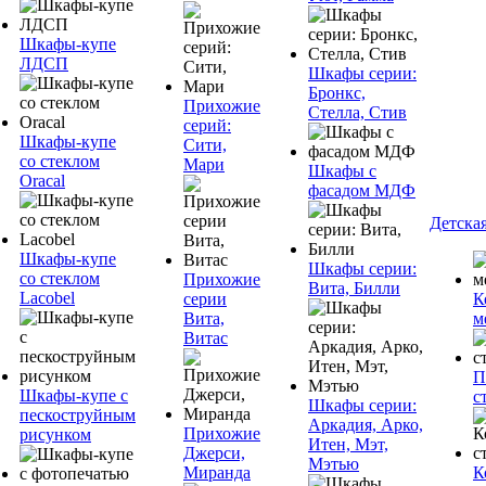
Шкафы-купе
ЛДСП
Шкафы серии:
Бронкс,
Прихожие
Стелла, Стив
серий:
Шкафы-купе
Сити,
со стеклом
Мари
Шкафы с
Oracal
фасадом МДФ
Детска
Шкафы-купе
Шкафы серии:
со стеклом
Прихожие
Вита, Билли
Lacobel
серии
К
Вита,
м
Витас
П
Шкафы-купе с
с
Шкафы серии:
пескоструйным
Аркадия, Арко,
Прихожие
рисунком
Итен, Мэт,
Джерси,
Мэтью
Миранда
К