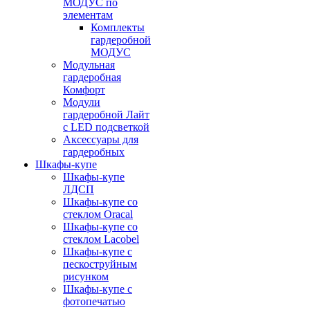
МОДУС по
элементам
Комплекты
гардеробной
МОДУС
Модульная
гардеробная
Комфорт
Модули
гардеробной Лайт
с LED подсветкой
Аксессуары для
гардеробных
Шкафы-купе
Шкафы-купе
ЛДСП
Шкафы-купе со
стеклом Oracal
Шкафы-купе со
стеклом Lacobel
Шкафы-купе с
пескоструйным
рисунком
Шкафы-купе с
фотопечатью