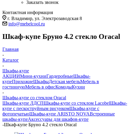
Заказать звонок
Контактная информация
г. Владимир, ул. Электрозаводская 8
info@mebelcool.ru
Шкаф-купе Бруно 4.2 стекло Oracal
Главная
-
Каталог
-
Шкафы-купе
АКЦИИ
Мини-кухни
Гардеробные
Шкафы-
купе
Прихожие
Шкафы
Детская мебель
Мебель в
гостинную
Мебель в офис
Комоды
Кухни
-
Шкафы-купе со стеклом Oracal
Шкафы-купе ЛДСП
Шкафы-купе со стеклом Lacobel
Шкафы-
купе с пескоструйным рисунком
Шкафы-купе с
фотопечатью
Шкафы-купе ARISTO NOVA
Встроенные
шкафы-купе
Аксессуары для шкафов-купе
-
Шкаф-купе Бруно 4.2 стекло Oracal