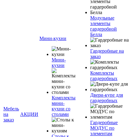
Модульные
элементы
гардеробной
Белла
Мини-кухни
Гардеробные на
заказ
Мини-
кухни
Комплекты
гардеробных
Двери-купе для
Комплекты
гардеробных
мини-
Мебель
кухни со
на
АКЦИИ
столами
заказ
Гардеробные
МОДУС по
элементам
Столы к