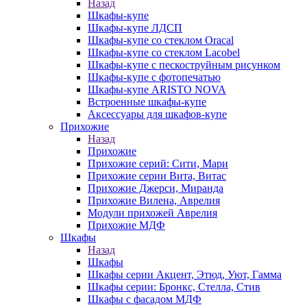
Назад
Шкафы-купе
Шкафы-купе ЛДСП
Шкафы-купе со стеклом Oracal
Шкафы-купе со стеклом Lacobel
Шкафы-купе с пескоструйным рисунком
Шкафы-купе с фотопечатью
Шкафы-купе ARISTO NOVA
Встроенные шкафы-купе
Аксессуары для шкафов-купе
Прихожие
Назад
Прихожие
Прихожие серий: Сити, Мари
Прихожие серии Вита, Витас
Прихожие Джерси, Миранда
Прихожие Вилена, Аврелия
Модули прихожей Аврелия
Прихожие МДФ
Шкафы
Назад
Шкафы
Шкафы серии Акцент, Этюд, Уют, Гамма
Шкафы серии: Бронкс, Стелла, Стив
Шкафы с фасадом МДФ