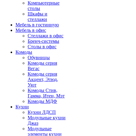
Компьютерные
столы
Шкафы и
стеллажи
Мебель в гостинную
Мебель в офис
Стеллажи в офис
Бренч-системы
Столы в офис
Комоды
Обувницы
Комоды серия
Вегас
Комоды серия
Акцент, Этюд,
Уют
Комоды Стив,
Гамма, Итен, Мэт
Комоды МДФ
Кухни
Кухни ЛДСП
Модульные кухни
Джаз
Модульные
элементы кухни