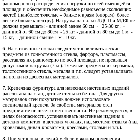
равномерного распределения нагрузки по всей имеющейся
площади и обеспечить необходимое равновесие скользящих
частей (наиболее тяжелые – ближе к краям (опорам), более
легкие ближе к центру). Нагрузка на полки ЛДСП и МДФ не
должна превышать: - длинной менее 60 см - 25-30 кг; -
длинной от 60 см до 80см - 25 кг; - длиной от 80 см до 1 м -
15 кг, - длинной свыше 1 м - 10кг.
6. На стеклянные полки следует устанавливать легкие
предметы из тонкостенного стекла, фарфора, пластмассы,
расставляя их равномерно по всей площади, не превышая
допустимой нагрузки (7 кг). Тяжелые предметы из керамики,
толстостенного стекла, металла и т.п. следует устанавливать
на полки из древесных материалов.
7. Крепежная фурнитура для навесных настенных изделий
рассчитана на стандартные стены из бетона. Для других
материалов стен покупатель должен использовать
специальный крепеж. За свойства материалов стен
предприятие не несет ответственности. Не рекомендуется, в
целях безопасности, устанавливать настенные изделия в
детских комнатах, в детских уголках, над местами отдыха (над
кроватями, диван-кроватями, креслами, столами и т.п.).
8. При установке изделий мебели в жилом помещении,