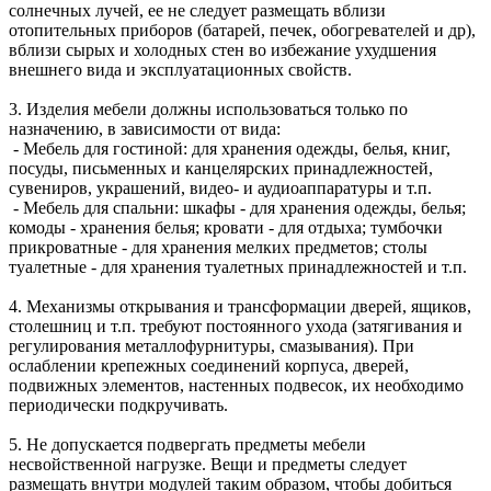
солнечных лучей, ее не следует размещать вблизи
отопительных приборов (батарей, печек, обогревателей и др),
вблизи сырых и холодных стен во избежание ухудшения
внешнего вида и эксплуатационных свойств.
3. Изделия мебели должны использоваться только по
назначению, в зависимости от вида:
- Мебель для гостиной: для хранения одежды, белья, книг,
посуды, письменных и канцелярских принадлежностей,
сувениров, украшений, видео- и аудиоаппаратуры и т.п.
- Мебель для спальни: шкафы - для хранения одежды, белья;
комоды - хранения белья; кровати - для отдыха; тумбочки
прикроватные - для хранения мелких предметов; столы
туалетные - для хранения туалетных принадлежностей и т.п.
4. Механизмы открывания и трансформации дверей, ящиков,
столешниц и т.п. требуют постоянного ухода (затягивания и
регулирования металлофурнитуры, смазывания). При
ослаблении крепежных соединений корпуса, дверей,
подвижных элементов, настенных подвесок, их необходимо
периодически подкручивать.
5. Не допускается подвергать предметы мебели
несвойственной нагрузке. Вещи и предметы следует
размещать внутри модулей таким образом, чтобы добиться