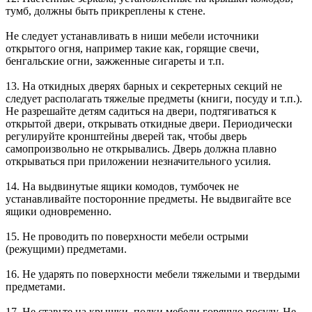
тумб, должны быть прикреплены к стене.
Не следует устанавливать в ниши мебели источники
открытого огня, например такие как, горящие свечи,
бенгальские огни, зажженные сигареты и т.п.
13. На откидных дверях барных и секретерных секций не
следует располагать тяжелые предметы (книги, посуду и т.п.).
Не разрешайте детям садиться на двери, подтягиваться к
открытой двери, открывать откидные двери. Периодически
регулируйте кронштейны дверей так, чтобы дверь
самопроизвольно не открывались. Дверь должна плавно
открываться при приложении незначительного усилия.
14. На выдвинутые ящики комодов, тумбочек не
устанавливайте посторонние предметы. Не выдвигайте все
ящики одновременно.
15. Не проводить по поверхности мебели острыми
(режущими) предметами.
16. Не ударять по поверхности мебели тяжелыми и твердыми
предметами.
17. Не ставьте на крышки, полки мебели горячую посуду. Не