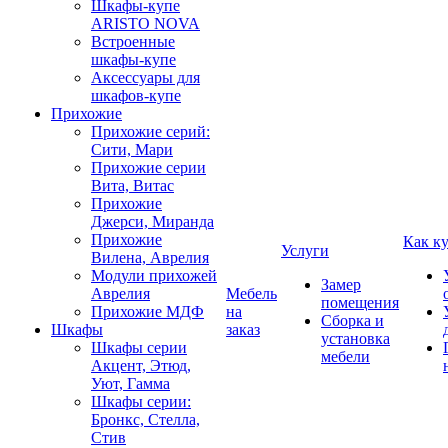
Шкафы-купе
ARISTO NOVA
Встроенные
шкафы-купе
Аксессуары для
шкафов-купе
Прихожие
Прихожие серий:
Сити, Мари
Прихожие серии
Вита, Витас
Прихожие
Джерси, Миранда
Прихожие
Как к
Услуги
Вилена, Аврелия
Модули прихожей
Замер
Аврелия
Мебель
помещения
Прихожие МДФ
на
Сборка и
Шкафы
заказ
установка
Шкафы серии
мебели
Акцент, Этюд,
Уют, Гамма
Шкафы серии:
Бронкс, Стелла,
Стив