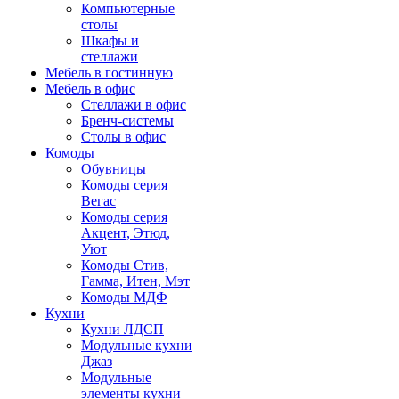
Компьютерные
столы
Шкафы и
стеллажи
Мебель в гостинную
Мебель в офис
Стеллажи в офис
Бренч-системы
Столы в офис
Комоды
Обувницы
Комоды серия
Вегас
Комоды серия
Акцент, Этюд,
Уют
Комоды Стив,
Гамма, Итен, Мэт
Комоды МДФ
Кухни
Кухни ЛДСП
Модульные кухни
Джаз
Модульные
элементы кухни