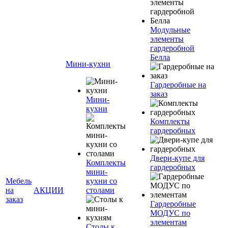
Модульные
элементы
гардеробной
Белла
Мини-кухни
Гардеробные на
заказ
Мини-
кухни
Комплекты
гардеробных
Двери-купе для
Комплекты
гардеробных
мини-
Мебель
кухни со
на
АКЦИИ
столами
заказ
Гардеробные
МОДУС по
элементам
Столы к