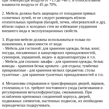
при температуре воздуха от +15 до +40ºС и относительной
влажности воздуха от 45 до 70%.
2. Мебель должна быть защищена от попадания прямых
солнечных лучей, ее не следует размещать вблизи
отопительных приборов (батарей, печек, обогревателей и др),
вблизи сырых и холодных стен во избежание ухудшения
внешнего вида и эксплуатационных свойств.
3. Изделия мебели должны использоваться только по
назначению, в зависимости от вида:
- Мебель для гостиной: для хранения одежды, белья, книг,
посуды, письменных и канцелярских принадлежностей,
сувениров, украшений, видео- и аудиоаппаратуры и т.п.
- Мебель для спальни: шкафы - для хранения одежды, белья;
комоды - хранения белья; кровати - для отдыха; тумбочки
прикроватные - для хранения мелких предметов; столы
туалетные - для хранения туалетных принадлежностей и т.п.
4. Механизмы открывания и трансформации дверей, ящиков,
столешниц и т.п. требуют постоянного ухода (затягивания и
регулирования металлофурнитуры, смазывания). При
ослаблении крепежных соединений корпуса, дверей,
подвижных элементов, настенных подвесок, их необходимо
периодически подкручивать.