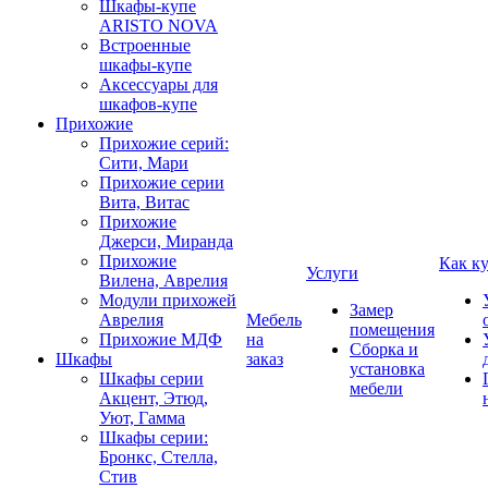
Шкафы-купе
ARISTO NOVA
Встроенные
шкафы-купе
Аксессуары для
шкафов-купе
Прихожие
Прихожие серий:
Сити, Мари
Прихожие серии
Вита, Витас
Прихожие
Джерси, Миранда
Прихожие
Как к
Услуги
Вилена, Аврелия
Модули прихожей
Замер
Аврелия
Мебель
помещения
Прихожие МДФ
на
Сборка и
Шкафы
заказ
установка
Шкафы серии
мебели
Акцент, Этюд,
Уют, Гамма
Шкафы серии:
Бронкс, Стелла,
Стив