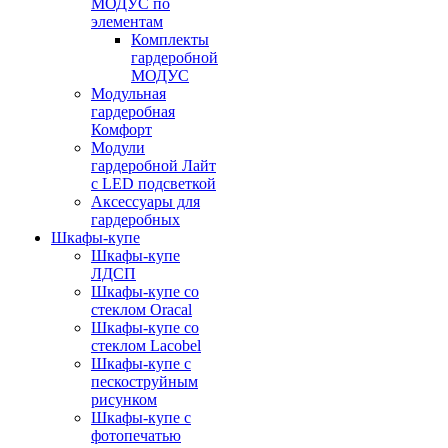
МОДУС по
элементам
Комплекты
гардеробной
МОДУС
Модульная
гардеробная
Комфорт
Модули
гардеробной Лайт
с LED подсветкой
Аксессуары для
гардеробных
Шкафы-купе
Шкафы-купе
ЛДСП
Шкафы-купе со
стеклом Oracal
Шкафы-купе со
стеклом Lacobel
Шкафы-купе с
пескоструйным
рисунком
Шкафы-купе с
фотопечатью