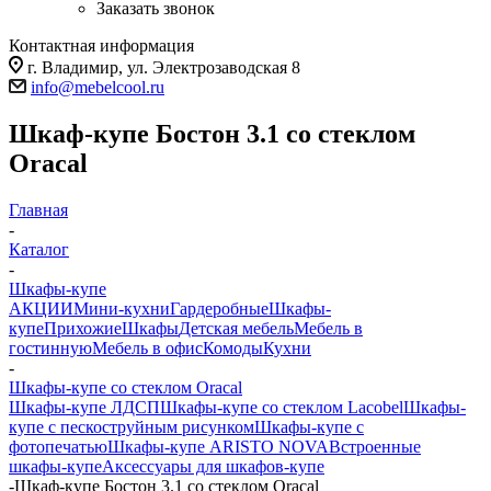
Заказать звонок
Контактная информация
г. Владимир, ул. Электрозаводская 8
info@mebelcool.ru
Шкаф-купе Бостон 3.1 со стеклом
Oracal
Главная
-
Каталог
-
Шкафы-купе
АКЦИИ
Мини-кухни
Гардеробные
Шкафы-
купе
Прихожие
Шкафы
Детская мебель
Мебель в
гостинную
Мебель в офис
Комоды
Кухни
-
Шкафы-купе со стеклом Oracal
Шкафы-купе ЛДСП
Шкафы-купе со стеклом Lacobel
Шкафы-
купе с пескоструйным рисунком
Шкафы-купе с
фотопечатью
Шкафы-купе ARISTO NOVA
Встроенные
шкафы-купе
Аксессуары для шкафов-купе
-
Шкаф-купе Бостон 3.1 со стеклом Oracal