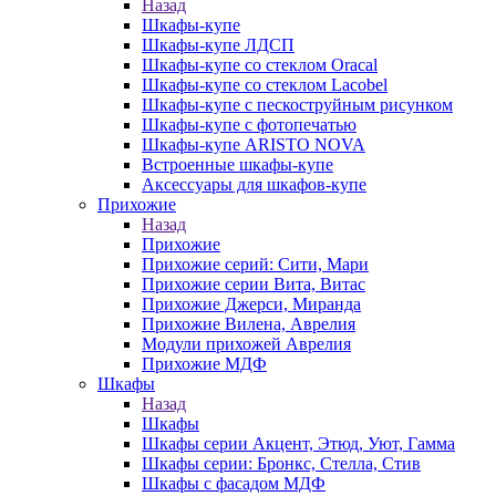
Назад
Шкафы-купе
Шкафы-купе ЛДСП
Шкафы-купе со стеклом Oracal
Шкафы-купе со стеклом Lacobel
Шкафы-купе с пескоструйным рисунком
Шкафы-купе с фотопечатью
Шкафы-купе ARISTO NOVA
Встроенные шкафы-купе
Аксессуары для шкафов-купе
Прихожие
Назад
Прихожие
Прихожие серий: Сити, Мари
Прихожие серии Вита, Витас
Прихожие Джерси, Миранда
Прихожие Вилена, Аврелия
Модули прихожей Аврелия
Прихожие МДФ
Шкафы
Назад
Шкафы
Шкафы серии Акцент, Этюд, Уют, Гамма
Шкафы серии: Бронкс, Стелла, Стив
Шкафы с фасадом МДФ