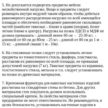
5. Не допускается подвергать предметы мебели
несвойственной нагрузке. Вещи и предметы следует
размещать внутри модулей таким образом, чтобы добиться
равномерного распределения нагрузки по всей имеющейся
площади и обеспечить необходимое равновесие скользящих
частей (наиболее тяжелые – ближе к краям (опорам), более
легкие ближе к центру). Нагрузка на полки ЛДСП и МДФ не
должна превышать: - длинной менее 60 см - 25-30 кг; -
длинной от 60 см до 80см - 25 кг; - длиной от 80 см до 1 м -
15 кг, - длинной свыше 1 м - 10кг.
6. На стеклянные полки следует устанавливать легкие
предметы из тонкостенного стекла, фарфора, пластмассы,
расставляя их равномерно по всей площади, не превышая
допустимой нагрузки (7 кг). Тяжелые предметы из керамики,
толстостенного стекла, металла и т.п. следует устанавливать
на полки из древесных материалов.
7. Крепежная фурнитура для навесных настенных изделий
рассчитана на стандартные стены из бетона. Для других
материалов стен покупатель должен использовать
специальный крепеж. За свойства материалов стен
предприятие не несет ответственности. Не рекомендуется, в
целях безопасности, устанавливать настенные изделия в