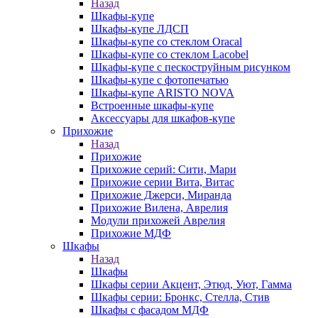
Назад
Шкафы-купе
Шкафы-купе ЛДСП
Шкафы-купе со стеклом Oracal
Шкафы-купе со стеклом Lacobel
Шкафы-купе с пескоструйным рисунком
Шкафы-купе с фотопечатью
Шкафы-купе ARISTO NOVA
Встроенные шкафы-купе
Аксессуары для шкафов-купе
Прихожие
Назад
Прихожие
Прихожие серий: Сити, Мари
Прихожие серии Вита, Витас
Прихожие Джерси, Миранда
Прихожие Вилена, Аврелия
Модули прихожей Аврелия
Прихожие МДФ
Шкафы
Назад
Шкафы
Шкафы серии Акцент, Этюд, Уют, Гамма
Шкафы серии: Бронкс, Стелла, Стив
Шкафы с фасадом МДФ