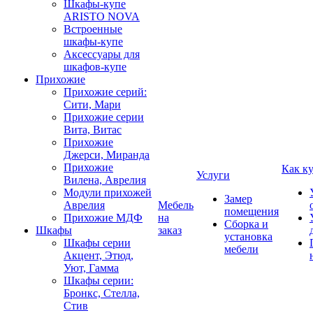
Шкафы-купе
ARISTO NOVA
Встроенные
шкафы-купе
Аксессуары для
шкафов-купе
Прихожие
Прихожие серий:
Сити, Мари
Прихожие серии
Вита, Витас
Прихожие
Джерси, Миранда
Прихожие
Как к
Услуги
Вилена, Аврелия
Модули прихожей
Замер
Аврелия
Мебель
помещения
Прихожие МДФ
на
Сборка и
Шкафы
заказ
установка
Шкафы серии
мебели
Акцент, Этюд,
Уют, Гамма
Шкафы серии:
Бронкс, Стелла,
Стив