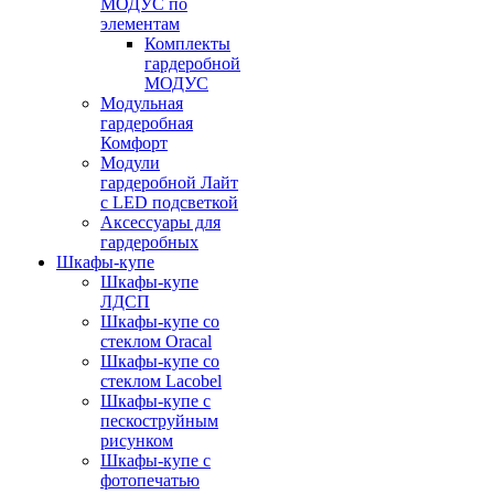
МОДУС по
элементам
Комплекты
гардеробной
МОДУС
Модульная
гардеробная
Комфорт
Модули
гардеробной Лайт
с LED подсветкой
Аксессуары для
гардеробных
Шкафы-купе
Шкафы-купе
ЛДСП
Шкафы-купе со
стеклом Oracal
Шкафы-купе со
стеклом Lacobel
Шкафы-купе с
пескоструйным
рисунком
Шкафы-купе с
фотопечатью