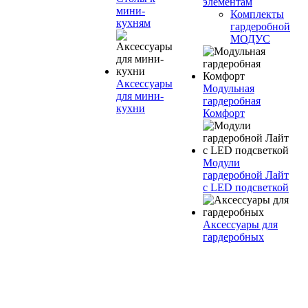
элементам
мини-
Комплекты
кухням
гардеробной
МОДУС
Аксессуары
Модульная
для мини-
гардеробная
кухни
Комфорт
Модули
гардеробной Лайт
с LED подсветкой
Аксессуары для
гардеробных