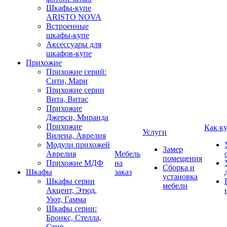
Шкафы-купе
ARISTO NOVA
Встроенные
шкафы-купе
Аксессуары для
шкафов-купе
Прихожие
Прихожие серий:
Сити, Мари
Прихожие серии
Вита, Витас
Прихожие
Джерси, Миранда
Прихожие
Как к
Услуги
Вилена, Аврелия
Модули прихожей
Замер
Аврелия
Мебель
помещения
Прихожие МДФ
на
Сборка и
Шкафы
заказ
установка
Шкафы серии
мебели
Акцент, Этюд,
Уют, Гамма
Шкафы серии:
Бронкс, Стелла,
Стив