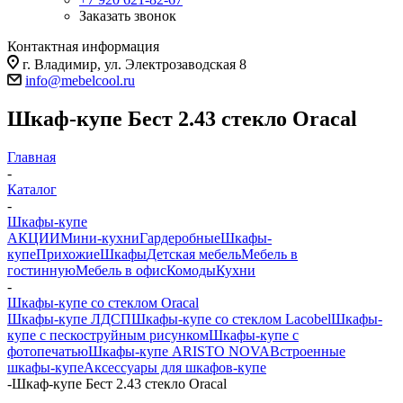
Заказать звонок
Контактная информация
г. Владимир, ул. Электрозаводская 8
info@mebelcool.ru
Шкаф-купе Бест 2.43 стекло Oracal
Главная
-
Каталог
-
Шкафы-купе
АКЦИИ
Мини-кухни
Гардеробные
Шкафы-
купе
Прихожие
Шкафы
Детская мебель
Мебель в
гостинную
Мебель в офис
Комоды
Кухни
-
Шкафы-купе со стеклом Oracal
Шкафы-купе ЛДСП
Шкафы-купе со стеклом Lacobel
Шкафы-
купе с пескоструйным рисунком
Шкафы-купе с
фотопечатью
Шкафы-купе ARISTO NOVA
Встроенные
шкафы-купе
Аксессуары для шкафов-купе
-
Шкаф-купе Бест 2.43 стекло Oracal