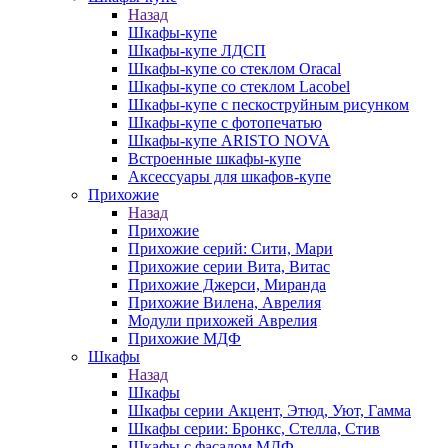
Назад
Шкафы-купе
Шкафы-купе ЛДСП
Шкафы-купе со стеклом Oracal
Шкафы-купе со стеклом Lacobel
Шкафы-купе с пескоструйным рисунком
Шкафы-купе с фотопечатью
Шкафы-купе ARISTO NOVA
Встроенные шкафы-купе
Аксессуары для шкафов-купе
Прихожие
Назад
Прихожие
Прихожие серий: Сити, Мари
Прихожие серии Вита, Витас
Прихожие Джерси, Миранда
Прихожие Вилена, Аврелия
Модули прихожей Аврелия
Прихожие МДФ
Шкафы
Назад
Шкафы
Шкафы серии Акцент, Этюд, Уют, Гамма
Шкафы серии: Бронкс, Стелла, Стив
Шкафы с фасадом МДФ