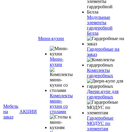
Модульные
элементы
гардеробной
Белла
Мини-кухни
Гардеробные на
заказ
Мини-
кухни
Комплекты
гардеробных
Двери-купе для
Комплекты
гардеробных
мини-
Мебель
кухни со
на
АКЦИИ
столами
заказ
Гардеробные
МОДУС по
элементам