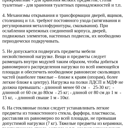
туалетные - для хранения туалетных принадлежностей и т.п.
4. Механизмы открывания и трансформации дверей, ящиков,
столешниц и т.п. требуют постоянного ухода (затягивания и
регулирования металлофурнитуры, смазывания). При
ослаблении крепежных соединений корпуса, дверей,
подвижных элементов, настенных подвесок, их необходимо
периодически подкручивать.
5. Не допускается подвергать предметы мебели
несвойственной нагрузке. Вещи и предметы следует
размещать внутри модулей таким образом, чтобы добиться
равномерного распределения нагрузки по всей имеющейся
площади и обеспечить необходимое равновесие скользящих
частей (наиболее тяжелые – ближе к краям (опорам), более
легкие ближе к центру). Нагрузка на полки ЛДСП и МДФ не
должна превышать: - длинной менее 60 см - 25-30 кг; -
длинной от 60 см до 80см - 25 кг; - длиной от 80 см до 1 м -
15 кг, - длинной свыше 1 м - 10кг.
6. На стеклянные полки следует устанавливать легкие
предметы из тонкостенного стекла, фарфора, пластмассы,
расставляя их равномерно по всей площади, не превышая
допустимой нагрузки (7 кг). Тяжелые предметы из керамики,