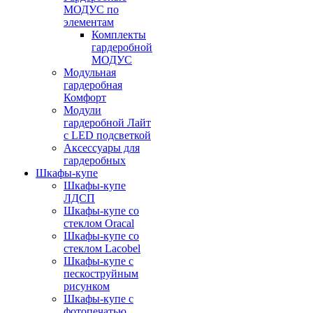
МОДУС по
элементам
Комплекты
гардеробной
МОДУС
Модульная
гардеробная
Комфорт
Модули
гардеробной Лайт
с LED подсветкой
Аксессуары для
гардеробных
Шкафы-купе
Шкафы-купе
ЛДСП
Шкафы-купе со
стеклом Oracal
Шкафы-купе со
стеклом Lacobel
Шкафы-купе с
пескоструйным
рисунком
Шкафы-купе с
фотопечатью