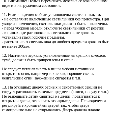
10. Внимание! Нельзя перемещать мебель в сблокированном
виде и в нагруженном состоянии.
11. Если в изделия мебели установлены светильники, то:
- не оставляйте включенные светильники без присмотра. При
уходе из помещения, светильники должны быть выключены.
- перед уборкой мебели отключите светильники от розетки.
- в нишах, где расположены светильники, не должны
устанавливаться горючие предметы.
- расстояние от светильника до любого предмета должно быть
не менее 300мм.
12. Настенные зеркала, установленные на крышки комодов,
тумб, должны быть прикреплены к стене.
Не следует устанавливать в ниши мебели источники
открытого огня, например такие как, горящие свечи,
бенгальские огни, зажженные сигареты и т.п.
13. На откидных дверях барных и секретерных секций не
следует располагать тяжелые предметы (книги, посуду и т.п.).
Не разрешайте детям садиться на двери, подтягиваться к
открытой двери, открывать откидные двери. Периодически
регулируйте кронштейны дверей так, чтобы дверь
самопроизвольно не открывались. Дверь должна плавно