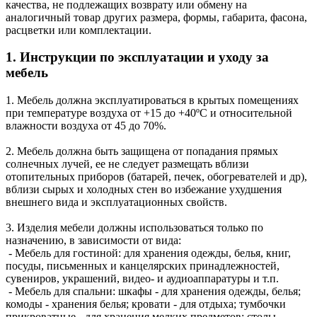
качества, не подлежащих возврату или обмену на
аналогичный товар других размера, формы, габарита, фасона,
расцветки или комплектации.
1. Инструкции по эксплуатации и уходу за
мебель
1. Мебель должна эксплуатироваться в крытых помещениях
при температуре воздуха от +15 до +40ºС и относительной
влажности воздуха от 45 до 70%.
2. Мебель должна быть защищена от попадания прямых
солнечных лучей, ее не следует размещать вблизи
отопительных приборов (батарей, печек, обогревателей и др),
вблизи сырых и холодных стен во избежание ухудшения
внешнего вида и эксплуатационных свойств.
3. Изделия мебели должны использоваться только по
назначению, в зависимости от вида:
- Мебель для гостиной: для хранения одежды, белья, книг,
посуды, письменных и канцелярских принадлежностей,
сувениров, украшений, видео- и аудиоаппаратуры и т.п.
- Мебель для спальни: шкафы - для хранения одежды, белья;
комоды - хранения белья; кровати - для отдыха; тумбочки
прикроватные - для хранения мелких предметов; столы