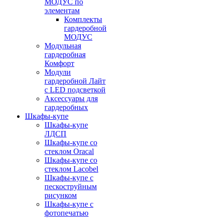
МОДУС по
элементам
Комплекты
гардеробной
МОДУС
Модульная
гардеробная
Комфорт
Модули
гардеробной Лайт
с LED подсветкой
Аксессуары для
гардеробных
Шкафы-купе
Шкафы-купе
ЛДСП
Шкафы-купе со
стеклом Oracal
Шкафы-купе со
стеклом Lacobel
Шкафы-купе с
пескоструйным
рисунком
Шкафы-купе с
фотопечатью