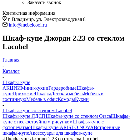
Заказать звонок
Контактная информация
г. Владимир, ул. Электрозаводская 8
info@mebelcool.ru
Шкаф-купе Джорди 2.23 со стеклом
Lacobel
Главная
-
Каталог
-
Шкафы-купе
АКЦИИ
Мини-кухни
Гардеробные
Шкафы-
купе
Прихожие
Шкафы
Детская мебель
Мебель в
гостинную
Мебель в офис
Комоды
Кухни
-
Шкафы-купе со стеклом Lacobel
Шкафы-купе ЛДСП
Шкафы-купе со стеклом Oracal
Шкафы-
купе с пескоструйным рисунком
Шкафы-купе с
фотопечатью
Шкафы-купе ARISTO NOVA
Встроенные
шкафы-купе
Аксессуары для шкафов-купе
-
Шкаф-купе Джорди 2.23 со стеклом Lacobel