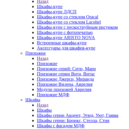
Назад
Шкафы-купе
Шкафы-купе ЛДСП
Шкафы-купе со стеклом Oracal
Шкафы-купе со стеклом Lacobel
Шкафы-купе с пескоструйным рисунком
Шкафы-купе с фотопечатью
Шкафы-купе ARISTO NOVA
Встроенные шкафы-купе
Аксессуары для шкафов-купе
Прихожие
Назад
Прихожие
Прихожие серий: Сити, Мари
Прихожие серии Вита, Витас
Прихожие Джерси, Миранда
Прихожие Вилена, Аврелия
Модули прихожей Аврелия
Прихожие МДФ
Шкафы
Назад
Шкафы
Шкафы серии Акцент, Этюд, Уют, Гамма
Шкафы серии: Бронкс, Стелла, Стив
Шкафы с фасадом МДФ