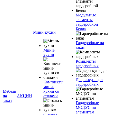
Модульные
элементы
гардеробной
Белла
Мини-кухни
Гардеробные на
заказ
Мини-
кухни
Комплекты
гардеробных
Двери-купе для
Комплекты
гардеробных
мини-
Мебель
кухни со
на
АКЦИИ
столами
заказ
Гардеробные
МОДУС по
элементам
Столы к