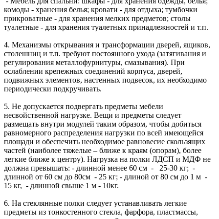
- Мебель для спальни: шкафы - для хранения одежды, белья;
комоды - хранения белья; кровати - для отдыха; тумбочки
прикроватные - для хранения мелких предметов; столы
туалетные - для хранения туалетных принадлежностей и т.п.
4. Механизмы открывания и трансформации дверей, ящиков,
столешниц и т.п. требуют постоянного ухода (затягивания и
регулирования металлофурнитуры, смазывания). При
ослаблении крепежных соединений корпуса, дверей,
подвижных элементов, настенных подвесок, их необходимо
периодически подкручивать.
5. Не допускается подвергать предметы мебели
несвойственной нагрузке. Вещи и предметы следует
размещать внутри модулей таким образом, чтобы добиться
равномерного распределения нагрузки по всей имеющейся
площади и обеспечить необходимое равновесие скользящих
частей (наиболее тяжелые – ближе к краям (опорам), более
легкие ближе к центру). Нагрузка на полки ЛДСП и МДФ не
должна превышать: - длинной менее 60 см - 25-30 кг; -
длинной от 60 см до 80см - 25 кг; - длиной от 80 см до 1 м -
15 кг, - длинной свыше 1 м - 10кг.
6. На стеклянные полки следует устанавливать легкие
предметы из тонкостенного стекла, фарфора, пластмассы,