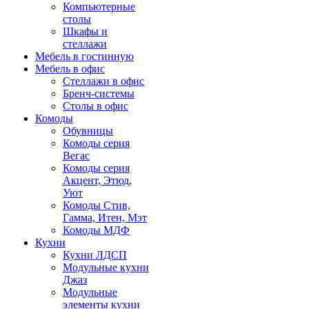
Компьютерные
столы
Шкафы и
стеллажи
Мебель в гостинную
Мебель в офис
Стеллажи в офис
Бренч-системы
Столы в офис
Комоды
Обувницы
Комоды серия
Вегас
Комоды серия
Акцент, Этюд,
Уют
Комоды Стив,
Гамма, Итен, Мэт
Комоды МДФ
Кухни
Кухни ЛДСП
Модульные кухни
Джаз
Модульные
элементы кухни