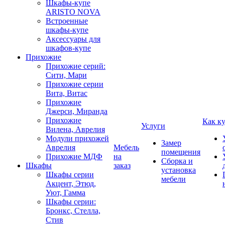
Шкафы-купе
ARISTO NOVA
Встроенные
шкафы-купе
Аксессуары для
шкафов-купе
Прихожие
Прихожие серий:
Сити, Мари
Прихожие серии
Вита, Витас
Прихожие
Джерси, Миранда
Прихожие
Как к
Услуги
Вилена, Аврелия
Модули прихожей
Замер
Аврелия
Мебель
помещения
Прихожие МДФ
на
Сборка и
Шкафы
заказ
установка
Шкафы серии
мебели
Акцент, Этюд,
Уют, Гамма
Шкафы серии:
Бронкс, Стелла,
Стив