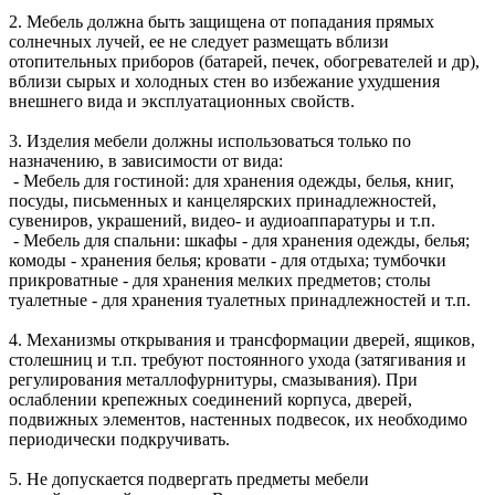
2. Мебель должна быть защищена от попадания прямых
солнечных лучей, ее не следует размещать вблизи
отопительных приборов (батарей, печек, обогревателей и др),
вблизи сырых и холодных стен во избежание ухудшения
внешнего вида и эксплуатационных свойств.
3. Изделия мебели должны использоваться только по
назначению, в зависимости от вида:
- Мебель для гостиной: для хранения одежды, белья, книг,
посуды, письменных и канцелярских принадлежностей,
сувениров, украшений, видео- и аудиоаппаратуры и т.п.
- Мебель для спальни: шкафы - для хранения одежды, белья;
комоды - хранения белья; кровати - для отдыха; тумбочки
прикроватные - для хранения мелких предметов; столы
туалетные - для хранения туалетных принадлежностей и т.п.
4. Механизмы открывания и трансформации дверей, ящиков,
столешниц и т.п. требуют постоянного ухода (затягивания и
регулирования металлофурнитуры, смазывания). При
ослаблении крепежных соединений корпуса, дверей,
подвижных элементов, настенных подвесок, их необходимо
периодически подкручивать.
5. Не допускается подвергать предметы мебели