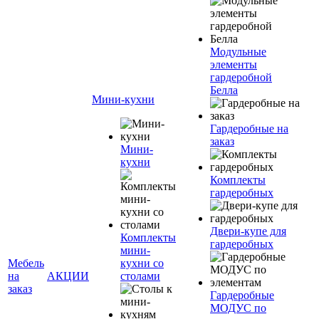
Модульные
элементы
гардеробной
Белла
Мини-кухни
Гардеробные на
заказ
Мини-
кухни
Комплекты
гардеробных
Двери-купе для
Комплекты
гардеробных
мини-
Мебель
кухни со
на
АКЦИИ
столами
заказ
Гардеробные
МОДУС по