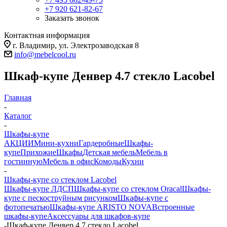
+7 920 621-82-67
Заказать звонок
Контактная информация
г. Владимир, ул. Электрозаводская 8
info@mebelcool.ru
Шкаф-купе Денвер 4.7 стекло Lacobel
Главная
-
Каталог
-
Шкафы-купе
АКЦИИ
Мини-кухни
Гардеробные
Шкафы-
купе
Прихожие
Шкафы
Детская мебель
Мебель в
гостинную
Мебель в офис
Комоды
Кухни
-
Шкафы-купе со стеклом Lacobel
Шкафы-купе ЛДСП
Шкафы-купе со стеклом Oracal
Шкафы-
купе с пескоструйным рисунком
Шкафы-купе с
фотопечатью
Шкафы-купе ARISTO NOVA
Встроенные
шкафы-купе
Аксессуары для шкафов-купе
-
Шкаф-купе Денвер 4.7 стекло Lacobel