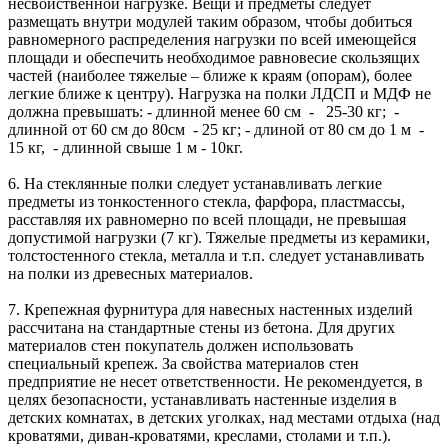
несвойственной нагрузке. Вещи и предметы следует
размещать внутри модулей таким образом, чтобы добиться
равномерного распределения нагрузки по всей имеющейся
площади и обеспечить необходимое равновесие скользящих
частей (наиболее тяжелые – ближе к краям (опорам), более
легкие ближе к центру). Нагрузка на полки ЛДСП и МДФ не
должна превышать: - длинной менее 60 см - 25-30 кг; -
длинной от 60 см до 80см - 25 кг; - длиной от 80 см до 1 м -
15 кг, - длинной свыше 1 м - 10кг.
6. На стеклянные полки следует устанавливать легкие
предметы из тонкостенного стекла, фарфора, пластмассы,
расставляя их равномерно по всей площади, не превышая
допустимой нагрузки (7 кг). Тяжелые предметы из керамики,
толстостенного стекла, металла и т.п. следует устанавливать
на полки из древесных материалов.
7. Крепежная фурнитура для навесных настенных изделий
рассчитана на стандартные стены из бетона. Для других
материалов стен покупатель должен использовать
специальный крепеж. За свойства материалов стен
предприятие не несет ответственности. Не рекомендуется, в
целях безопасности, устанавливать настенные изделия в
детских комнатах, в детских уголках, над местами отдыха (над
кроватями, диван-кроватями, креслами, столами и т.п.).