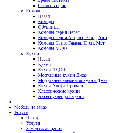
Бренч-системы
Столы в офис
Комоды
Назад
Комоды
Обувницы
Комоды серия Вегас
Комоды серия Акцент, Этюд, Уют
Комоды Стив, Гамма, Итен, Мэт
Комоды МДФ
Кухни
Назад
Кухни
Кухни ЛДСП
Модульные кухни Джаз
Модульные элементы кухни Джаз
Кухни Альфа Прованс
Классические кухни
Аксессуары для кухни
Мебель на заказ
Услуги
Назад
Услуги
Замер помещения