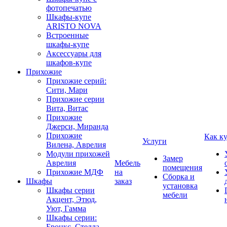
фотопечатью
Шкафы-купе
ARISTO NOVA
Встроенные
шкафы-купе
Аксессуары для
шкафов-купе
Прихожие
Прихожие серий:
Сити, Мари
Прихожие серии
Вита, Витас
Прихожие
Джерси, Миранда
Прихожие
Как к
Услуги
Вилена, Аврелия
Модули прихожей
Замер
Аврелия
Мебель
помещения
Прихожие МДФ
на
Сборка и
Шкафы
заказ
установка
Шкафы серии
мебели
Акцент, Этюд,
Уют, Гамма
Шкафы серии:
Бронкс, Стелла,