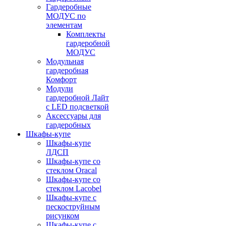
Гардеробные
МОДУС по
элементам
Комплекты
гардеробной
МОДУС
Модульная
гардеробная
Комфорт
Модули
гардеробной Лайт
с LED подсветкой
Аксессуары для
гардеробных
Шкафы-купе
Шкафы-купе
ЛДСП
Шкафы-купе со
стеклом Oracal
Шкафы-купе со
стеклом Lacobel
Шкафы-купе с
пескоструйным
рисунком
Шкафы-купе с