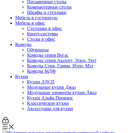
Письменные столы
Компьютерные столы
Шкафы и стеллажи
Мебель в гостинную
Мебель в офис
Стеллажи в офис
Бренч-системы
Столы в офис
Комоды
Обувницы
Комоды серия Вегас
Комоды серия Акцент, Этюд, Уют
Комоды Стив, Гамма, Итен, Мэт
Комоды МДФ
Кухни
Кухни ЛДСП
Модульные кухни Джаз
Модульные элементы кухни Джаз
Кухни Альфа Прованс
Классические кухни
Аксессуары для кухни