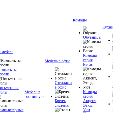
Комоды
Кухн
Обувницы
я мебель
Комоды
серия
Мебель в офис
Вегас
омплекты
ебели
Стеллажи
в офис
исьменные
Комоды
Мебель в
толы
серия
гостинную
Бренч-
Акцент,
системы
Этюд,
омпьютерные
Уют