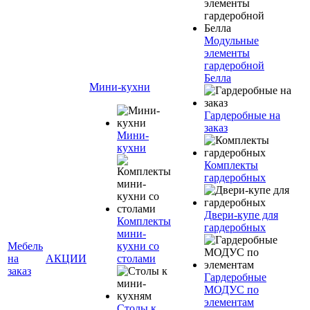
Модульные
элементы
гардеробной
Белла
Мини-кухни
Гардеробные на
заказ
Мини-
кухни
Комплекты
гардеробных
Двери-купе для
Комплекты
гардеробных
мини-
Мебель
кухни со
на
АКЦИИ
столами
заказ
Гардеробные
МОДУС по
элементам
Столы к