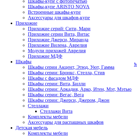
Шкафы-купе с фотопечатью
Шкафы-купе ARISTO NOVA
Встроенные шкафы-купе
Аксессуары для шкафов-купе
Прихожие
Прихожие серий: Сити, Мари
Прихожие серии Вита, Витас
Прихожие Джерси, Миранда
Прихожие Вилена, Аврелия
Модули прихожей Аврелия
Прихожие МДФ
Шкафы
М
Шкафы серии Акцент, Этюд, Уют, Гамма
Шкафы серии: Бронкс, Стелла, Стив
Шкафы с фасадом МДФ
Шкафы серии: Вита, Билли
Шкафы серии: Аркадия, Арко, Итен, Мэт, Мэтью
Шкафы серии: Вегас, Вега
Шкафы серии: Джерси, Джером, Джон
Стеллажи
Стеллажи Вита
Комплекты мебели
Аксессуары для распашных шкафов
Детская мебель
Комплекты мебели