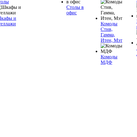
толы
Столы в
офис
кафы и
теллажи
Комоды
Стив,
Гамма,
Итен, Мэт
Комоды
МДФ