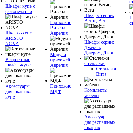
с
Шкафы-купе с
фотопечатью
Шкафы серии:
Ш
Вегас, Вега
Прихожие
с
Вилена,
Шкафы-купе
Аврелия
ARISTO
Шкафы серии:
NOVA
Джерси,
Джером, Джон
Модули
Встроенные
прихожей
Стеллажи
шкафы-купе
Аврелия
Стеллажи
Вита
Прихожие
Аксессуары
Комплекты
МДФ
для шкафов-
мебели
купе
Аксессуары
для распашных
шкафов