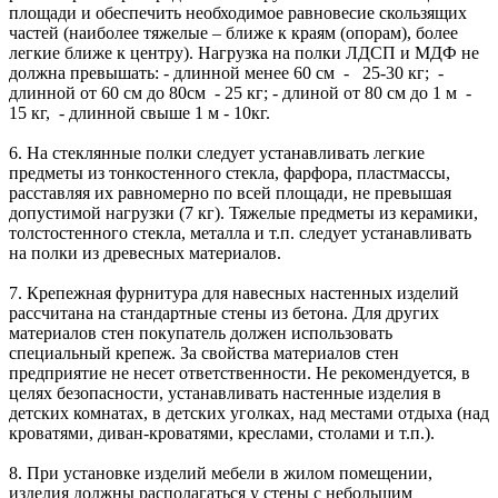
площади и обеспечить необходимое равновесие скользящих
частей (наиболее тяжелые – ближе к краям (опорам), более
легкие ближе к центру). Нагрузка на полки ЛДСП и МДФ не
должна превышать: - длинной менее 60 см - 25-30 кг; -
длинной от 60 см до 80см - 25 кг; - длиной от 80 см до 1 м -
15 кг, - длинной свыше 1 м - 10кг.
6. На стеклянные полки следует устанавливать легкие
предметы из тонкостенного стекла, фарфора, пластмассы,
расставляя их равномерно по всей площади, не превышая
допустимой нагрузки (7 кг). Тяжелые предметы из керамики,
толстостенного стекла, металла и т.п. следует устанавливать
на полки из древесных материалов.
7. Крепежная фурнитура для навесных настенных изделий
рассчитана на стандартные стены из бетона. Для других
материалов стен покупатель должен использовать
специальный крепеж. За свойства материалов стен
предприятие не несет ответственности. Не рекомендуется, в
целях безопасности, устанавливать настенные изделия в
детских комнатах, в детских уголках, над местами отдыха (над
кроватями, диван-кроватями, креслами, столами и т.п.).
8. При установке изделий мебели в жилом помещении,
изделия должны располагаться у стены с небольшим