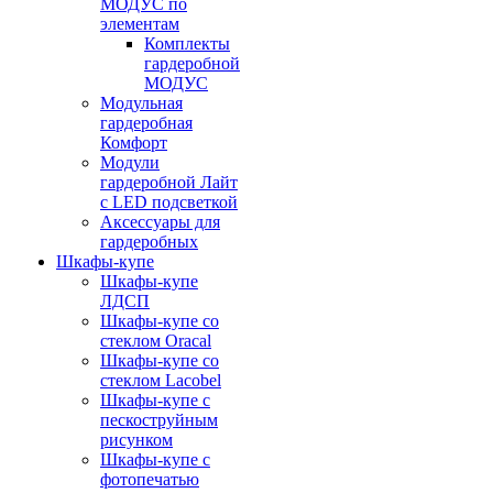
МОДУС по
элементам
Комплекты
гардеробной
МОДУС
Модульная
гардеробная
Комфорт
Модули
гардеробной Лайт
с LED подсветкой
Аксессуары для
гардеробных
Шкафы-купе
Шкафы-купе
ЛДСП
Шкафы-купе со
стеклом Oracal
Шкафы-купе со
стеклом Lacobel
Шкафы-купе с
пескоструйным
рисунком
Шкафы-купе с
фотопечатью