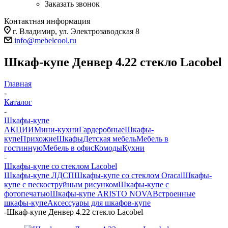
Заказать звонок
Контактная информация
г. Владимир, ул. Электрозаводская 8
info@mebelcool.ru
Шкаф-купе Денвер 4.22 стекло Lacobel
Главная
-
Каталог
-
Шкафы-купе
АКЦИИ
Мини-кухни
Гардеробные
Шкафы-
купе
Прихожие
Шкафы
Детская мебель
Мебель в
гостинную
Мебель в офис
Комоды
Кухни
-
Шкафы-купе со стеклом Lacobel
Шкафы-купе ЛДСП
Шкафы-купе со стеклом Oracal
Шкафы-
купе с пескоструйным рисунком
Шкафы-купе с
фотопечатью
Шкафы-купе ARISTO NOVA
Встроенные
шкафы-купе
Аксессуары для шкафов-купе
-
Шкаф-купе Денвер 4.22 стекло Lacobel