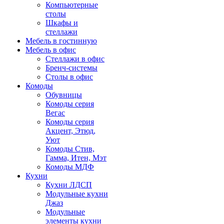
Компьютерные
столы
Шкафы и
стеллажи
Мебель в гостинную
Мебель в офис
Стеллажи в офис
Бренч-системы
Столы в офис
Комоды
Обувницы
Комоды серия
Вегас
Комоды серия
Акцент, Этюд,
Уют
Комоды Стив,
Гамма, Итен, Мэт
Комоды МДФ
Кухни
Кухни ЛДСП
Модульные кухни
Джаз
Модульные
элементы кухни