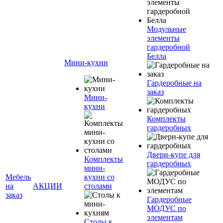
Модульные
элементы
гардеробной
Белла
Мини-кухни
Гардеробные на
заказ
Мини-
кухни
Комплекты
гардеробных
Двери-купе для
Комплекты
гардеробных
мини-
Мебель
кухни со
на
АКЦИИ
столами
заказ
Гардеробные
МОДУС по
элементам
Столы к