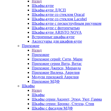
Назад
Шкафы-купе
Шкафы-купе ЛДСП
Шкафы-купе со стеклом Oracal
Шкафы-купе со стеклом Lacobel
Шкафы-купе с пескоструйным рисунком
Шкафы-купе с фотопечатью
Шкафы-купе ARISTO NOVA
Встроенные шкафы-купе
Аксессуары для шкафов-купе
Прихожие
Назад
Прихожие
Прихожие серий: Сити, Мари
Прихожие серии Вита, Витас
Прихожие Джерси, Миранда
Прихожие Вилена, Аврелия
Модули прихожей Аврелия
Прихожие МДФ
Шкафы
Назад
Шкафы
Шкафы серии Акцент, Этюд, Уют, Гамма
Шкафы серии: Бронкс, Стелла, Стив
Шкафы с фасадом МДФ