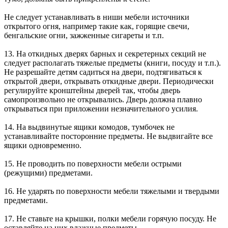
Не следует устанавливать в ниши мебели источники
открытого огня, например такие как, горящие свечи,
бенгальские огни, зажженные сигареты и т.п.
13. На откидных дверях барных и секретерных секций не
следует располагать тяжелые предметы (книги, посуду и т.п.).
Не разрешайте детям садиться на двери, подтягиваться к
открытой двери, открывать откидные двери. Периодически
регулируйте кронштейны дверей так, чтобы дверь
самопроизвольно не открывались. Дверь должна плавно
открываться при приложении незначительного усилия.
14. На выдвинутые ящики комодов, тумбочек не
устанавливайте посторонние предметы. Не выдвигайте все
ящики одновременно.
15. Не проводить по поверхности мебели острыми
(режущими) предметами.
16. Не ударять по поверхности мебели тяжелыми и твердыми
предметами.
17. Не ставьте на крышки, полки мебели горячую посуду. Не
оставляйте на них влажные предметы.