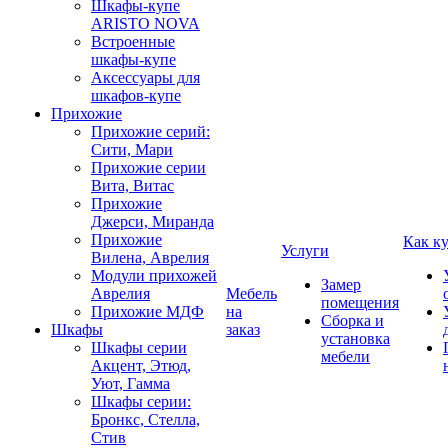
Шкафы-купе
ARISTO NOVA
Встроенные
шкафы-купе
Аксессуары для
шкафов-купе
Прихожие
Прихожие серий:
Сити, Мари
Прихожие серии
Вита, Витас
Прихожие
Джерси, Миранда
Прихожие
Как к
Услуги
Вилена, Аврелия
Модули прихожей
Замер
Аврелия
Мебель
помещения
Прихожие МДФ
на
Сборка и
Шкафы
заказ
установка
Шкафы серии
мебели
Акцент, Этюд,
Уют, Гамма
Шкафы серии:
Бронкс, Стелла,
Стив