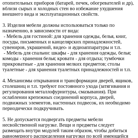
отопительных приборов (батарей, печек, обогревателей и др),
вблизи сырых и холодных стен во избежание ухудшения
внешнего вида и эксплуатационных свойств.
3. Изделия мебели должны использоваться только по
назначению, в зависимости от вида:
- Мебель для гостиной: для хранения одежды, белья, книг,
посуды, письменных и канцелярских принадлежностей,
сувениров, украшений, видео- и аудиоаппаратуры и т.п.
- Мебель для спальни: шкафы - для хранения одежды, белья;
комоды - хранения белья; кровати - для отдыха; тумбочки
прикроватные - для хранения мелких предметов; столы
туалетные - для хранения туалетных принадлежностей и т.п.
4. Механизмы открывания и трансформации дверей, ящиков,
столешниц и т.п. требуют постоянного ухода (затягивания и
регулирования металлофурнитуры, смазывания). При
ослаблении крепежных соединений корпуса, дверей,
подвижных элементов, настенных подвесок, их необходимо
периодически подкручивать.
5. Не допускается подвергать предметы мебели
несвойственной нагрузке. Вещи и предметы следует
размещать внутри модулей таким образом, чтобы добиться
равномерного распределения нагрузки по всей имеющейся