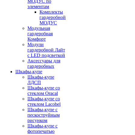
МОДУС по
элементам
Комплекты
гардеробной
МОДУС
Модульная
гардеробная
Комфорт
Модули
гардеробной Лайт
с LED подсветкой
Аксессуары для
гардеробных
Шкафы-купе
Шкафы-купе
ЛДСП
Шкафы-купе со
стеклом Oracal
Шкафы-купе со
стеклом Lacobel
Шкафы-купе с
пескоструйным
рисунком
Шкафы-купе с
фотопечатью