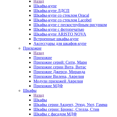
Назад
Шкафы-купе
Шкафы-купе ЛДСП
Шкафы-купе со стеклом Oracal
Шкафы-купе со стеклом Lacobel
Шкафы-купе с пескоструйным рисунком
Шкафы-купе с фотопечатью
Шкафы-купе ARISTO NOVA
Встроенные шкафы-купе
Аксессуары для шкафов-купе
Прихожие
Назад
Прихожие
Прихожие серий: Сити, Мари
Прихожие серии Вита, Витас
Прихожие Джерси, Миранда
Прихожие Вилена, Аврелия
Модули прихожей Аврелия
Прихожие МДФ
Шкафы
Назад
Шкафы
Шкафы серии Акцент, Этюд, Уют, Гамма
Шкафы серии: Бронкс, Стелла, Стив
Шкафы с фасадом МДФ