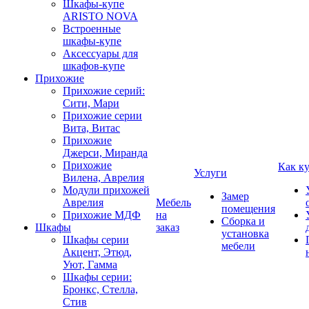
Шкафы-купе
ARISTO NOVA
Встроенные
шкафы-купе
Аксессуары для
шкафов-купе
Прихожие
Прихожие серий:
Сити, Мари
Прихожие серии
Вита, Витас
Прихожие
Джерси, Миранда
Прихожие
Как к
Услуги
Вилена, Аврелия
Модули прихожей
Замер
Аврелия
Мебель
помещения
Прихожие МДФ
на
Сборка и
Шкафы
заказ
установка
Шкафы серии
мебели
Акцент, Этюд,
Уют, Гамма
Шкафы серии:
Бронкс, Стелла,
Стив