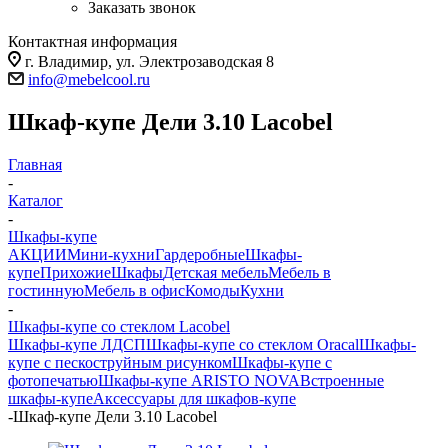
Заказать звонок
Контактная информация
г. Владимир, ул. Электрозаводская 8
info@mebelcool.ru
Шкаф-купе Дели 3.10 Lacobel
Главная
-
Каталог
-
Шкафы-купе
АКЦИИ
Мини-кухни
Гардеробные
Шкафы-
купе
Прихожие
Шкафы
Детская мебель
Мебель в
гостинную
Мебель в офис
Комоды
Кухни
-
Шкафы-купе со стеклом Lacobel
Шкафы-купе ЛДСП
Шкафы-купе со стеклом Oracal
Шкафы-
купе с пескоструйным рисунком
Шкафы-купе с
фотопечатью
Шкафы-купе ARISTO NOVA
Встроенные
шкафы-купе
Аксессуары для шкафов-купе
-
Шкаф-купе Дели 3.10 Lacobel