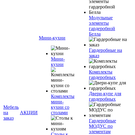
Модульные
элементы
гардеробной
Белла
Мини-кухни
Гардеробные на
заказ
Мини-
кухни
Комплекты
гардеробных
Двери-купе для
Комплекты
гардеробных
мини-
Мебель
кухни со
на
АКЦИИ
столами
заказ
Гардеробные
МОДУС по
элементам
Столы к