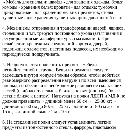
- Мебель для спальни: шкафы - для хранения одежды, белья;
комоды - хранения белья; кровати - для отдыха; тумбочки
прикроватные - для хранения мелких предметов; столы
туалетные - для хранения туалетных принадлежностей и т.п.
4. Механизмы открывания и трансформации дверей, ящиков,
столешниц и т.п. требуют постоянного ухода (затягивания и
регулирования металлофурнитуры, смазывания). При
ослаблении крепежных соединений корпуса, дверей,
подвижных элементов, настенных подвесок, их необходимо
периодически подкручивать.
5. Не допускается подвергать предметы мебели
несвойственной нагрузке. Вещи и предметы следует
размещать внутри модулей таким образом, чтобы добиться
равномерного распределения нагрузки по всей имеющейся
площади и обеспечить необходимое равновесие скользящих
частей (наиболее тяжелые – ближе к краям (опорам), более
легкие ближе к центру). Нагрузка на полки ЛДСП и МДФ не
должна превышать: - длинной менее 60 см - 25-30 кг; -
длинной от 60 см до 80см - 25 кг; - длиной от 80 см до 1 м -
15 кг, - длинной свыше 1 м - 10кг.
6. На стеклянные полки следует устанавливать легкие
предметы из тонкостенного стекла, фарфора, пластмассы,