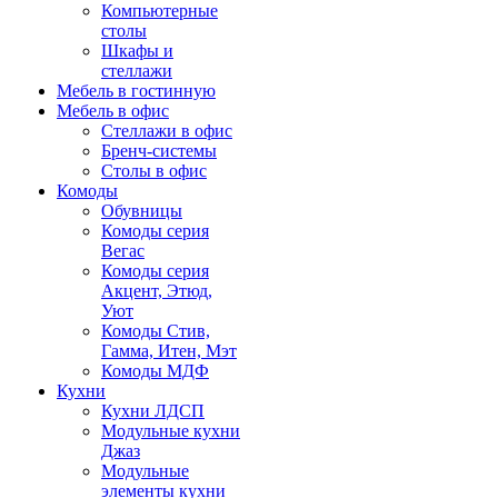
Компьютерные
столы
Шкафы и
стеллажи
Мебель в гостинную
Мебель в офис
Стеллажи в офис
Бренч-системы
Столы в офис
Комоды
Обувницы
Комоды серия
Вегас
Комоды серия
Акцент, Этюд,
Уют
Комоды Стив,
Гамма, Итен, Мэт
Комоды МДФ
Кухни
Кухни ЛДСП
Модульные кухни
Джаз
Модульные
элементы кухни