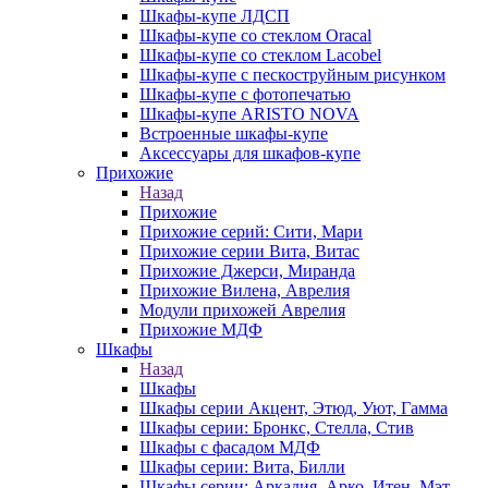
Шкафы-купе ЛДСП
Шкафы-купе со стеклом Oracal
Шкафы-купе со стеклом Lacobel
Шкафы-купе с пескоструйным рисунком
Шкафы-купе с фотопечатью
Шкафы-купе ARISTO NOVA
Встроенные шкафы-купе
Аксессуары для шкафов-купе
Прихожие
Назад
Прихожие
Прихожие серий: Сити, Мари
Прихожие серии Вита, Витас
Прихожие Джерси, Миранда
Прихожие Вилена, Аврелия
Модули прихожей Аврелия
Прихожие МДФ
Шкафы
Назад
Шкафы
Шкафы серии Акцент, Этюд, Уют, Гамма
Шкафы серии: Бронкс, Стелла, Стив
Шкафы с фасадом МДФ
Шкафы серии: Вита, Билли
Шкафы серии: Аркадия, Арко, Итен, Мэт,