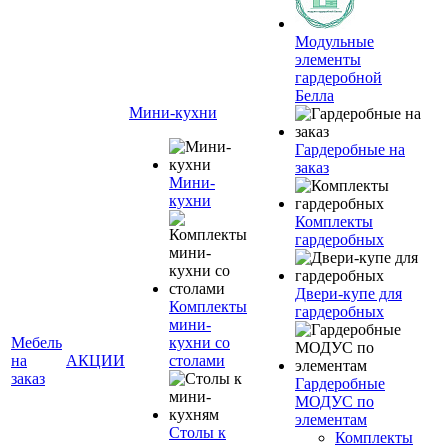
Модульные
элементы
гардеробной
Белла
Мини-кухни
Гардеробные на
заказ
Мини-
кухни
Комплекты
гардеробных
Двери-купе для
Комплекты
гардеробных
мини-
Мебель
кухни со
на
АКЦИИ
столами
заказ
Гардеробные
МОДУС по
элементам
Столы к
Комплекты