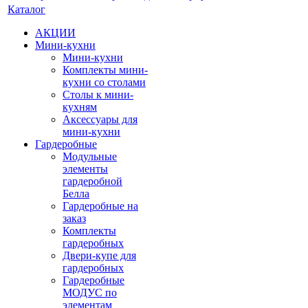
Каталог
АКЦИИ
Мини-кухни
Мини-кухни
Комплекты мини-
кухни со столами
Столы к мини-
кухням
Аксессуары для
мини-кухни
Гардеробные
Модульные
элементы
гардеробной
Белла
Гардеробные на
заказ
Комплекты
гардеробных
Двери-купе для
гардеробных
Гардеробные
МОДУС по
элементам