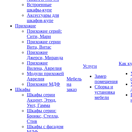
Встроенные
шкафы-купе
Аксессуары для
шкафов-купе
Прихожие
Прихожие серий:
Сити, Мари
Прихожие серии
Вита, Витас
Прихожие
Джерси, Миранда
Прихожие
Как к
Услуги
Вилена, Аврелия
Модули прихожей
Замер
Аврелия
Мебель
помещения
Прихожие МДФ
на
Сборка и
Шкафы
заказ
установка
Шкафы серии
мебели
Акцент, Этюд,
Уют, Гамма
Шкафы серии:
Бронкс, Стелла,
Стив
Шкафы с фасадом
МДФ