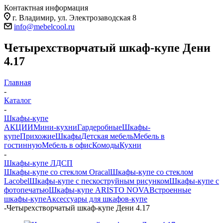
Контактная информация
г. Владимир, ул. Электрозаводская 8
info@mebelcool.ru
Четырехстворчатый шкаф-купе Дени
4.17
Главная
-
Каталог
-
Шкафы-купе
АКЦИИ
Мини-кухни
Гардеробные
Шкафы-
купе
Прихожие
Шкафы
Детская мебель
Мебель в
гостинную
Мебель в офис
Комоды
Кухни
-
Шкафы-купе ЛДСП
Шкафы-купе со стеклом Oracal
Шкафы-купе со стеклом
Lacobel
Шкафы-купе с пескоструйным рисунком
Шкафы-купе с
фотопечатью
Шкафы-купе ARISTO NOVA
Встроенные
шкафы-купе
Аксессуары для шкафов-купе
-
Четырехстворчатый шкаф-купе Дени 4.17