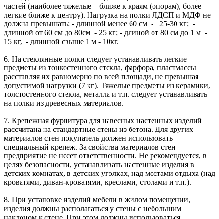
частей (наиболее тяжелые – ближе к краям (опорам), более
легкие ближе к центру). Нагрузка на полки ЛДСП и МДФ не
должна превышать: - длинной менее 60 см - 25-30 кг; -
длинной от 60 см до 80см - 25 кг; - длиной от 80 см до 1 м -
15 кг, - длинной свыше 1 м - 10кг.
6. На стеклянные полки следует устанавливать легкие
предметы из тонкостенного стекла, фарфора, пластмассы,
расставляя их равномерно по всей площади, не превышая
допустимой нагрузки (7 кг). Тяжелые предметы из керамики,
толстостенного стекла, металла и т.п. следует устанавливать
на полки из древесных материалов.
7. Крепежная фурнитура для навесных настенных изделий
рассчитана на стандартные стены из бетона. Для других
материалов стен покупатель должен использовать
специальный крепеж. За свойства материалов стен
предприятие не несет ответственности. Не рекомендуется, в
целях безопасности, устанавливать настенные изделия в
детских комнатах, в детских уголках, над местами отдыха (над
кроватями, диван-кроватями, креслами, столами и т.п.).
8. При установке изделий мебели в жилом помещении,
изделия должны располагаться у стены с небольшим
наклоном к стене. При этом должны использоваться