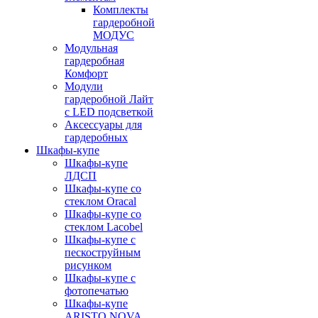
Комплекты
гардеробной
МОДУС
Модульная
гардеробная
Комфорт
Модули
гардеробной Лайт
с LED подсветкой
Аксессуары для
гардеробных
Шкафы-купе
Шкафы-купе
ЛДСП
Шкафы-купе со
стеклом Oracal
Шкафы-купе со
стеклом Lacobel
Шкафы-купе с
пескоструйным
рисунком
Шкафы-купе с
фотопечатью
Шкафы-купе
ARISTO NOVA