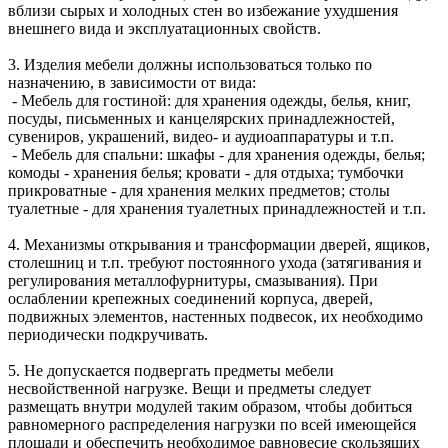
вблизи сырых и холодных стен во избежание ухудшения
внешнего вида и эксплуатационных свойств.
3. Изделия мебели должны использоваться только по
назначению, в зависимости от вида:
- Мебель для гостиной: для хранения одежды, белья, книг,
посуды, письменных и канцелярских принадлежностей,
сувениров, украшений, видео- и аудиоаппаратуры и т.п.
- Мебель для спальни: шкафы - для хранения одежды, белья;
комоды - хранения белья; кровати - для отдыха; тумбочки
прикроватные - для хранения мелких предметов; столы
туалетные - для хранения туалетных принадлежностей и т.п.
4. Механизмы открывания и трансформации дверей, ящиков,
столешниц и т.п. требуют постоянного ухода (затягивания и
регулирования металлофурнитуры, смазывания). При
ослаблении крепежных соединений корпуса, дверей,
подвижных элементов, настенных подвесок, их необходимо
периодически подкручивать.
5. Не допускается подвергать предметы мебели
несвойственной нагрузке. Вещи и предметы следует
размещать внутри модулей таким образом, чтобы добиться
равномерного распределения нагрузки по всей имеющейся
площади и обеспечить необходимое равновесие скользящих