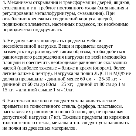
4. Механизмы открывания и трансформации дверей, ящиков,
столешниц и т.п. требуют постоянного ухода (затягивания и
регулирования металлофурнитуры, смазывания). При
ослаблении крепежных соединений корпуса, дверей,
подвижных элементов, настенных подвесок, их необходимо
периодически подкручивать.
5. Не допускается подвергать предметы мебели
несвойственной нагрузке. Вещи и предметы следует
размещать внутри модулей таким образом, чтобы добиться
равномерного распределения нагрузки по всей имеющейся
площади и обеспечить необходимое равновесие скользящих
частей (наиболее тяжелые – ближе к краям (опорам), более
легкие ближе к центру). Нагрузка на полки ЛДСП и МДФ не
должна превышать: - длинной менее 60 см - 25-30 кг; -
длинной от 60 см до 80см - 25 кг; - длиной от 80 см до 1 м -
15 кг, - длинной свыше 1 м - 10кг.
6. На стеклянные полки следует устанавливать легкие
предметы из тонкостенного стекла, фарфора, пластмассы,
расставляя их равномерно по всей площади, не превышая
допустимой нагрузки (7 кг). Тяжелые предметы из керамики,
толстостенного стекла, металла и т.п. следует устанавливать
на полки из древесных материалов.