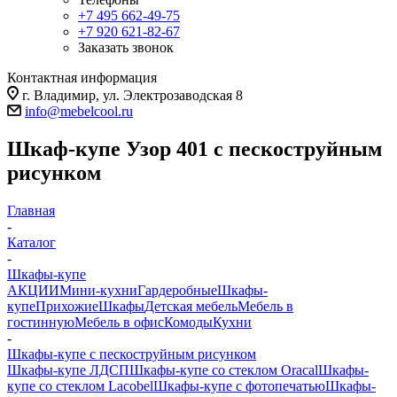
+7 495 662-49-75
+7 920 621-82-67
Заказать звонок
Контактная информация
г. Владимир, ул. Электрозаводская 8
info@mebelcool.ru
Шкаф-купе Узор 401 с пескоструйным
рисунком
Главная
-
Каталог
-
Шкафы-купе
АКЦИИ
Мини-кухни
Гардеробные
Шкафы-
купе
Прихожие
Шкафы
Детская мебель
Мебель в
гостинную
Мебель в офис
Комоды
Кухни
-
Шкафы-купе с пескоструйным рисунком
Шкафы-купе ЛДСП
Шкафы-купе со стеклом Oracal
Шкафы-
купе со стеклом Lacobel
Шкафы-купе с фотопечатью
Шкафы-