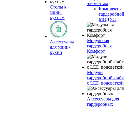
элементам
Столы к
Комплекты
мини-
гардеробной
кухням
МОДУС
Модульная
Аксессуары
гардеробная
для мини-
Комфорт
кухни
Модули
гардеробной Лайт
с LED подсветкой
Аксессуары для
гардеробных