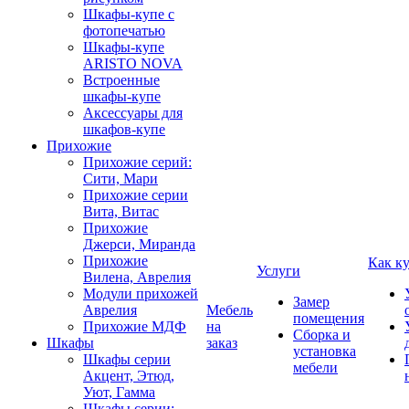
Шкафы-купе с
фотопечатью
Шкафы-купе
ARISTO NOVA
Встроенные
шкафы-купе
Аксессуары для
шкафов-купе
Прихожие
Прихожие серий:
Сити, Мари
Прихожие серии
Вита, Витас
Прихожие
Джерси, Миранда
Прихожие
Как к
Услуги
Вилена, Аврелия
Модули прихожей
Замер
Аврелия
Мебель
помещения
Прихожие МДФ
на
Сборка и
Шкафы
заказ
установка
Шкафы серии
мебели
Акцент, Этюд,
Уют, Гамма
Шкафы серии: