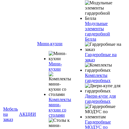
Модульные
элементы
гардеробной
Белла
Мини-кухни
Гардеробные на
заказ
Мини-
кухни
Комплекты
гардеробных
Двери-купе для
Комплекты
гардеробных
мини-
Мебель
кухни со
на
АКЦИИ
столами
заказ
Гардеробные
МОДУС по