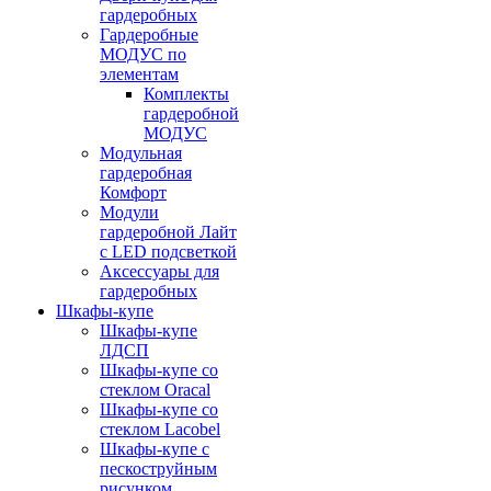
гардеробных
Гардеробные
МОДУС по
элементам
Комплекты
гардеробной
МОДУС
Модульная
гардеробная
Комфорт
Модули
гардеробной Лайт
с LED подсветкой
Аксессуары для
гардеробных
Шкафы-купе
Шкафы-купе
ЛДСП
Шкафы-купе со
стеклом Oracal
Шкафы-купе со
стеклом Lacobel
Шкафы-купе с
пескоструйным
рисунком