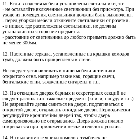
11. Если в изделия мебели установлены светильники, то:
- не оставляйте включенные светильники без присмотра. При
уходе из помещения, светильники должны быть выключены.
- перед уборкой мебели отключите светильники от розетки.
- в нишах, где расположены светильники, не должны
устанавливаться горючие предметы.
- расстояние от светильника до любого предмета должно быть
не менее 300мм.
12. Настенные зеркала, установленные на крышки комодов,
тумб, должны быть прикреплены к стене.
Не следует устанавливать в ниши мебели источники
открытого огня, например такие как, горящие свечи,
бенгальские огни, зажженные сигареты и т.п.
13. На откидных дверях барных и секретерных секций не
следует располагать тяжелые предметы (книги, посуду и т.п.).
Не разрешайте детям садиться на двери, подтягиваться к
открытой двери, открывать откидные двери. Периодически
регулируйте кронштейны дверей так, чтобы дверь
самопроизвольно не открывались. Дверь должна плавно
открываться при приложении незначительного усилия.
14. На выдвинутые ящики комодов, тумбочек не