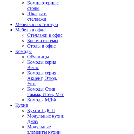
Компьютерные
столы
Шкафы и
стеллажи
Мебель в гостинную
Мебель в офис
Стеллажи в офис
Бренч-системы
Столы в офис
Комоды
Обувницы
Комоды серия
Вегас
Комоды серия
Акцент, Этюд,
Уют
Комоды Стив,
Гамма, Итен, Мэт
Комоды МДФ
Кухни
Кухни ЛДСП
Модульные кухни
Джаз
Модульные
элементы кухни