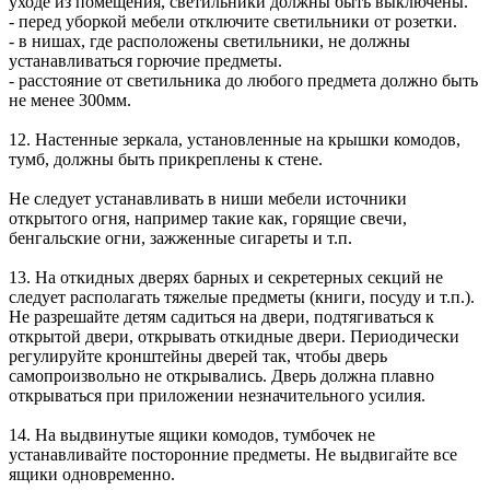
уходе из помещения, светильники должны быть выключены.
- перед уборкой мебели отключите светильники от розетки.
- в нишах, где расположены светильники, не должны
устанавливаться горючие предметы.
- расстояние от светильника до любого предмета должно быть
не менее 300мм.
12. Настенные зеркала, установленные на крышки комодов,
тумб, должны быть прикреплены к стене.
Не следует устанавливать в ниши мебели источники
открытого огня, например такие как, горящие свечи,
бенгальские огни, зажженные сигареты и т.п.
13. На откидных дверях барных и секретерных секций не
следует располагать тяжелые предметы (книги, посуду и т.п.).
Не разрешайте детям садиться на двери, подтягиваться к
открытой двери, открывать откидные двери. Периодически
регулируйте кронштейны дверей так, чтобы дверь
самопроизвольно не открывались. Дверь должна плавно
открываться при приложении незначительного усилия.
14. На выдвинутые ящики комодов, тумбочек не
устанавливайте посторонние предметы. Не выдвигайте все
ящики одновременно.