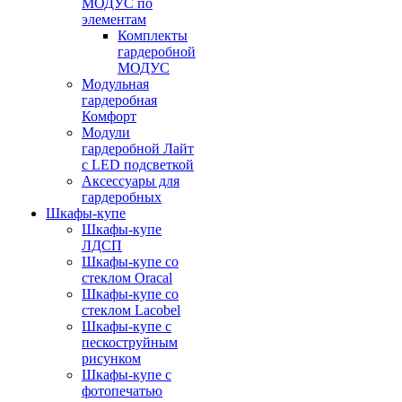
МОДУС по
элементам
Комплекты
гардеробной
МОДУС
Модульная
гардеробная
Комфорт
Модули
гардеробной Лайт
с LED подсветкой
Аксессуары для
гардеробных
Шкафы-купе
Шкафы-купе
ЛДСП
Шкафы-купе со
стеклом Oracal
Шкафы-купе со
стеклом Lacobel
Шкафы-купе с
пескоструйным
рисунком
Шкафы-купе с
фотопечатью