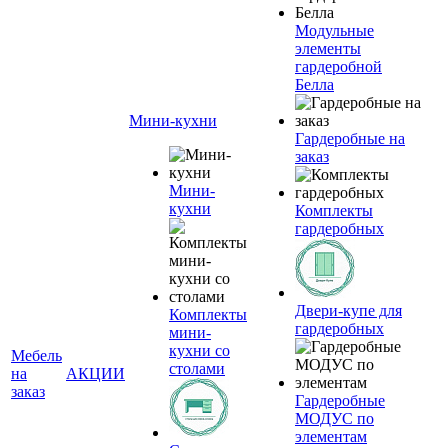
Модульные
элементы
гардеробной
Белла
Мини-кухни
Гардеробные на
заказ
Мини-
кухни
Комплекты
гардеробных
Двери-купе для
Комплекты
гардеробных
мини-
кухни со
Мебель
столами
на
АКЦИИ
заказ
Гардеробные
МОДУС по
элементам