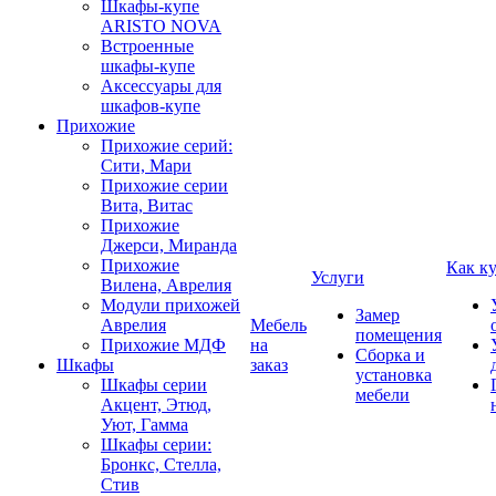
Шкафы-купе
ARISTO NOVA
Встроенные
шкафы-купе
Аксессуары для
шкафов-купе
Прихожие
Прихожие серий:
Сити, Мари
Прихожие серии
Вита, Витас
Прихожие
Джерси, Миранда
Прихожие
Как к
Услуги
Вилена, Аврелия
Модули прихожей
Замер
Аврелия
Мебель
помещения
Прихожие МДФ
на
Сборка и
Шкафы
заказ
установка
Шкафы серии
мебели
Акцент, Этюд,
Уют, Гамма
Шкафы серии:
Бронкс, Стелла,
Стив