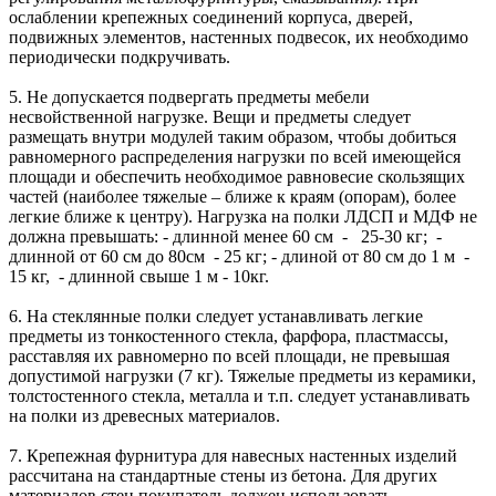
ослаблении крепежных соединений корпуса, дверей,
подвижных элементов, настенных подвесок, их необходимо
периодически подкручивать.
5. Не допускается подвергать предметы мебели
несвойственной нагрузке. Вещи и предметы следует
размещать внутри модулей таким образом, чтобы добиться
равномерного распределения нагрузки по всей имеющейся
площади и обеспечить необходимое равновесие скользящих
частей (наиболее тяжелые – ближе к краям (опорам), более
легкие ближе к центру). Нагрузка на полки ЛДСП и МДФ не
должна превышать: - длинной менее 60 см - 25-30 кг; -
длинной от 60 см до 80см - 25 кг; - длиной от 80 см до 1 м -
15 кг, - длинной свыше 1 м - 10кг.
6. На стеклянные полки следует устанавливать легкие
предметы из тонкостенного стекла, фарфора, пластмассы,
расставляя их равномерно по всей площади, не превышая
допустимой нагрузки (7 кг). Тяжелые предметы из керамики,
толстостенного стекла, металла и т.п. следует устанавливать
на полки из древесных материалов.
7. Крепежная фурнитура для навесных настенных изделий
рассчитана на стандартные стены из бетона. Для других
материалов стен покупатель должен использовать