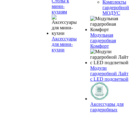
Столы к
Комплекты
мини-
гардеробной
кухням
МОДУС
Модульная
Аксессуары
гардеробная
для мини-
Комфорт
кухни
Модули
гардеробной Лайт
с LED подсветкой
Аксессуары для
гардеробных