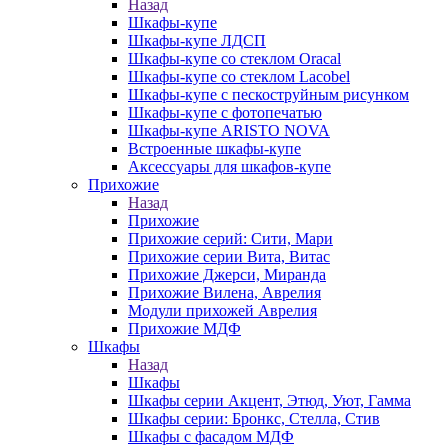
Назад
Шкафы-купе
Шкафы-купе ЛДСП
Шкафы-купе со стеклом Oracal
Шкафы-купе со стеклом Lacobel
Шкафы-купе с пескоструйным рисунком
Шкафы-купе с фотопечатью
Шкафы-купе ARISTO NOVA
Встроенные шкафы-купе
Аксессуары для шкафов-купе
Прихожие
Назад
Прихожие
Прихожие серий: Сити, Мари
Прихожие серии Вита, Витас
Прихожие Джерси, Миранда
Прихожие Вилена, Аврелия
Модули прихожей Аврелия
Прихожие МДФ
Шкафы
Назад
Шкафы
Шкафы серии Акцент, Этюд, Уют, Гамма
Шкафы серии: Бронкс, Стелла, Стив
Шкафы с фасадом МДФ