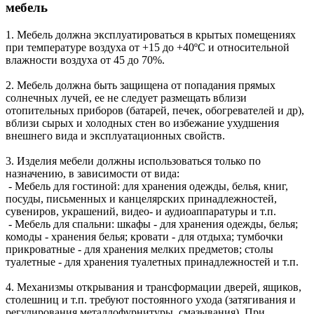
мебель
1. Мебель должна эксплуатироваться в крытых помещениях
при температуре воздуха от +15 до +40ºС и относительной
влажности воздуха от 45 до 70%.
2. Мебель должна быть защищена от попадания прямых
солнечных лучей, ее не следует размещать вблизи
отопительных приборов (батарей, печек, обогревателей и др),
вблизи сырых и холодных стен во избежание ухудшения
внешнего вида и эксплуатационных свойств.
3. Изделия мебели должны использоваться только по
назначению, в зависимости от вида:
- Мебель для гостиной: для хранения одежды, белья, книг,
посуды, письменных и канцелярских принадлежностей,
сувениров, украшений, видео- и аудиоаппаратуры и т.п.
- Мебель для спальни: шкафы - для хранения одежды, белья;
комоды - хранения белья; кровати - для отдыха; тумбочки
прикроватные - для хранения мелких предметов; столы
туалетные - для хранения туалетных принадлежностей и т.п.
4. Механизмы открывания и трансформации дверей, ящиков,
столешниц и т.п. требуют постоянного ухода (затягивания и
регулирования металлофурнитуры, смазывания). При