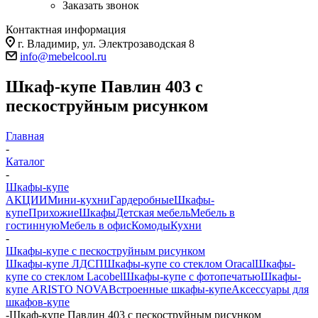
Заказать звонок
Контактная информация
г. Владимир, ул. Электрозаводская 8
info@mebelcool.ru
Шкаф-купе Павлин 403 с
пескоструйным рисунком
Главная
-
Каталог
-
Шкафы-купе
АКЦИИ
Мини-кухни
Гардеробные
Шкафы-
купе
Прихожие
Шкафы
Детская мебель
Мебель в
гостинную
Мебель в офис
Комоды
Кухни
-
Шкафы-купе с пескоструйным рисунком
Шкафы-купе ЛДСП
Шкафы-купе со стеклом Oracal
Шкафы-
купе со стеклом Lacobel
Шкафы-купе с фотопечатью
Шкафы-
купе ARISTO NOVA
Встроенные шкафы-купе
Аксессуары для
шкафов-купе
-
Шкаф-купе Павлин 403 с пескоструйным рисунком