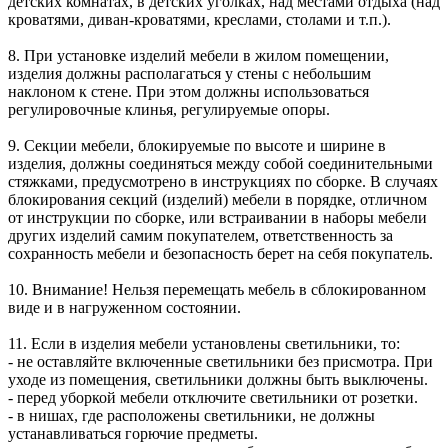
детских комнатах, в детских уголках, над местами отдыха (над
кроватями, диван-кроватями, креслами, столами и т.п.).
8. При установке изделий мебели в жилом помещении,
изделия должны располагаться у стены с небольшим
наклоном к стене. При этом должны использоваться
регулировочные клинья, регулируемые опоры.
9. Секции мебели, блокируемые по высоте и ширине в
изделия, должны соединяться между собой соединительными
стяжками, предусмотрено в инструкциях по сборке. В случаях
блокирования секций (изделий) мебели в порядке, отличном
от инструкции по сборке, или встраивании в наборы мебели
других изделий самим покупателем, ответственность за
сохранность мебели и безопасность берет на себя покупатель.
10. Внимание! Нельзя перемещать мебель в сблокированном
виде и в нагруженном состоянии.
11. Если в изделия мебели установлены светильники, то:
- не оставляйте включенные светильники без присмотра. При
уходе из помещения, светильники должны быть выключены.
- перед уборкой мебели отключите светильники от розетки.
- в нишах, где расположены светильники, не должны
устанавливаться горючие предметы.