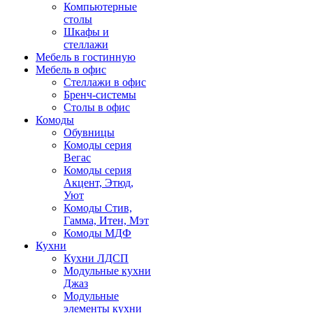
Компьютерные
столы
Шкафы и
стеллажи
Мебель в гостинную
Мебель в офис
Стеллажи в офис
Бренч-системы
Столы в офис
Комоды
Обувницы
Комоды серия
Вегас
Комоды серия
Акцент, Этюд,
Уют
Комоды Стив,
Гамма, Итен, Мэт
Комоды МДФ
Кухни
Кухни ЛДСП
Модульные кухни
Джаз
Модульные
элементы кухни