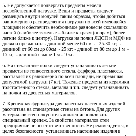
5. Не допускается подвергать предметы мебели
несвойственной нагрузке. Вещи и предметы следует
размещать внутри модулей таким образом, чтобы добиться
равномерного распределения нагрузки по всей имеющейся
площади и обеспечить необходимое равновесие скользящих
частей (наиболее тяжелые – ближе к краям (опорам), более
легкие ближе к центру). Нагрузка на полки ЛДСП и МДФ не
должна превышать: - длинной менее 60 см - 25-30 кг; -
длинной от 60 см до 80см - 25 кг; - длиной от 80 см до 1 м -
15 кг, - длинной свыше 1 м - 10кг.
6. На стеклянные полки следует устанавливать легкие
предметы из тонкостенного стекла, фарфора, пластмассы,
расставляя их равномерно по всей площади, не превышая
допустимой нагрузки (7 кг). Тяжелые предметы из керамики,
толстостенного стекла, металла и т.п. следует устанавливать
на полки из древесных материалов.
7. Крепежная фурнитура для навесных настенных изделий
рассчитана на стандартные стены из бетона. Для других
материалов стен покупатель должен использовать
специальный крепеж. За свойства материалов стен
предприятие не несет ответственности. Не рекомендуется, в
целях безопасности, устанавливать настенные изделия в