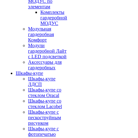
МОДУС по
элементам
Комплекты
гардеробной
МОДУС
Модульная
гардеробная
Комфорт
Модули
гардеробной Лайт
с LED подсветкой
Аксессуары для
гардеробных
Шкафы-купе
Шкафы-купе
ЛДСП
Шкафы-купе со
стеклом Oracal
Шкафы-купе со
стеклом Lacobel
Шкафы-купе с
пескоструйным
рисунком
Шкафы-купе с
фотопечатью