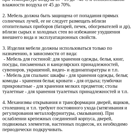
влажности воздуха от 45 до 70%.
2. Мебель должна быть защищена от попадания прямых
солнечных лучей, ее не следует размещать вблизи
отопительных приборов (батарей, печек, обогревателей и др),
вблизи сырых и холодных стен во избежание ухудшения
внешнего вида и эксплуатационных свойств.
3. Изделия мебели должны использоваться только по
назначению, в зависимости от вида:
- Мебель для гостиной: для хранения одежды, белья, книг,
посуды, письменных и канцелярских принадлежностей,
сувениров, украшений, видео- и аудиоаппаратуры и т.п.
- Мебель для спальни: шкафы - для хранения одежды, белья;
комоды - хранения белья; кровати - для отдыха; тумбочки
прикроватные - для хранения мелких предметов; столы
туалетные - для хранения туалетных принадлежностей и т.п.
4. Механизмы открывания и трансформации дверей, ящиков,
столешниц и т.п. требуют постоянного ухода (затягивания и
регулирования металлофурнитуры, смазывания). При
ослаблении крепежных соединений корпуса, дверей,
подвижных элементов, настенных подвесок, их необходимо
периодически подкручивать.