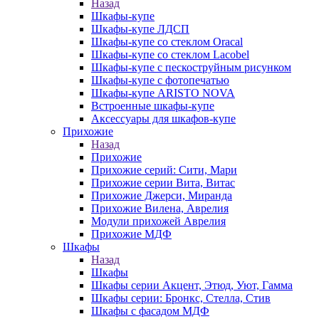
Назад
Шкафы-купе
Шкафы-купе ЛДСП
Шкафы-купе со стеклом Oracal
Шкафы-купе со стеклом Lacobel
Шкафы-купе с пескоструйным рисунком
Шкафы-купе с фотопечатью
Шкафы-купе ARISTO NOVA
Встроенные шкафы-купе
Аксессуары для шкафов-купе
Прихожие
Назад
Прихожие
Прихожие серий: Сити, Мари
Прихожие серии Вита, Витас
Прихожие Джерси, Миранда
Прихожие Вилена, Аврелия
Модули прихожей Аврелия
Прихожие МДФ
Шкафы
Назад
Шкафы
Шкафы серии Акцент, Этюд, Уют, Гамма
Шкафы серии: Бронкс, Стелла, Стив
Шкафы с фасадом МДФ