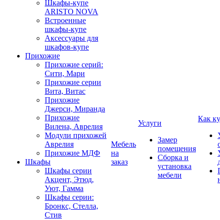
Шкафы-купе
ARISTO NOVA
Встроенные
шкафы-купе
Аксессуары для
шкафов-купе
Прихожие
Прихожие серий:
Сити, Мари
Прихожие серии
Вита, Витас
Прихожие
Джерси, Миранда
Прихожие
Как к
Услуги
Вилена, Аврелия
Модули прихожей
Замер
Аврелия
Мебель
помещения
Прихожие МДФ
на
Сборка и
Шкафы
заказ
установка
Шкафы серии
мебели
Акцент, Этюд,
Уют, Гамма
Шкафы серии:
Бронкс, Стелла,
Стив