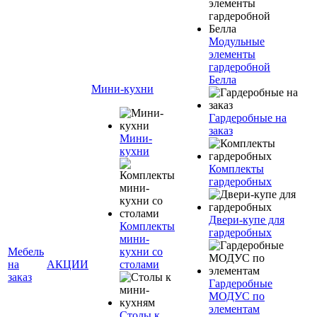
Модульные
элементы
гардеробной
Белла
Мини-кухни
Гардеробные на
заказ
Мини-
кухни
Комплекты
гардеробных
Двери-купе для
Комплекты
гардеробных
мини-
Мебель
кухни со
на
АКЦИИ
столами
заказ
Гардеробные
МОДУС по
элементам
Столы к