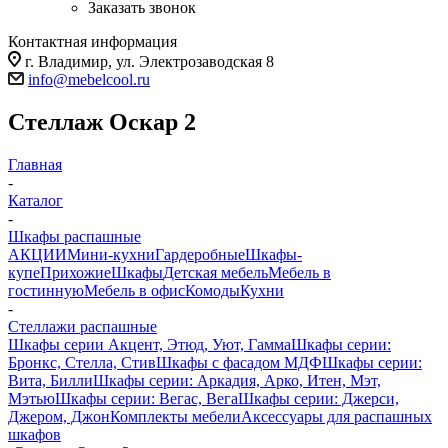
Заказать звонок
Контактная информация
г. Владимир, ул. Электрозаводская 8
info@mebelcool.ru
Стеллаж Оскар 2
Главная
-
Каталог
-
Шкафы распашные
АКЦИИ
Мини-кухни
Гардеробные
Шкафы-
купе
Прихожие
Шкафы
Детская мебель
Мебель в
гостинную
Мебель в офис
Комоды
Кухни
-
Стеллажи распашные
Шкафы серии Акцент, Этюд, Уют, Гамма
Шкафы серии:
Бронкс, Стелла, Стив
Шкафы с фасадом МДФ
Шкафы серии:
Вита, Билли
Шкафы серии: Аркадия, Арко, Итен, Мэт,
Мэтью
Шкафы серии: Вегас, Вега
Шкафы серии: Джерси,
Джером, Джон
Комплекты мебели
Аксессуары для распашных
шкафов