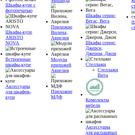
Миранда
К
Шкафы-купе с
с
фотопечатью
Шкафы серии:
Вегас, Вега
Ш
Прихожие
с
Шкафы-купе
Вилена,
ARISTO
Аврелия
Шкафы серии:
NOVA
Джерси,
Джером, Джон
Встроенные
Модули
Стеллажи
шкафы-купе
прихожей
Стеллажи
Аврелия
Вита
Аксессуары
Прихожие
для шкафов-
МДФ
купе
Комплекты
мебели
Аксессуары
для распашных