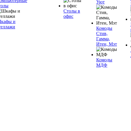
омпьютерные
Уют
толы
Столы в
офис
кафы и
теллажи
Комоды
Стив,
Гамма,
Итен, Мэт
Комоды
МДФ