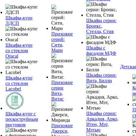
Шкафы-купе
Шкафы серии:
ЛДСП
Бронкс,
Стелла, Стив
Прихожие
серий:
Сити,
Шкафы-купе
Шкафы с
Мари
со стеклом
фасадом МДФ
Oracal
Детска
Шкафы серии:
Шкафы-купе
Вита, Билли
Прихожие
со стеклом
серии
К
Lacobel
Вита,
м
Витас
П
Шкафы серии:
Шкафы-купе с
с
Аркадия, Арко,
пескоструйным
Итен, Мэт,
рисунком
Прихожие
Мэтью
Джерси,