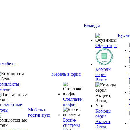
Комоды
Кухн
Обувницы
я мебель
Комоды
Мебель в офис
серия
Вегас
омплекты
ебели
Стеллажи
в офис
исьменные
Мебель в
толы
Комоды
гостинную
серия
Бренч-
Акцент,
системы
Этюд,