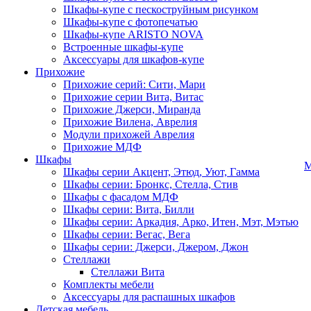
Шкафы-купе с пескоструйным рисунком
Шкафы-купе с фотопечатью
Шкафы-купе ARISTO NOVA
Встроенные шкафы-купе
Аксессуары для шкафов-купе
Прихожие
Прихожие серий: Сити, Мари
Прихожие серии Вита, Витас
Прихожие Джерси, Миранда
Прихожие Вилена, Аврелия
Модули прихожей Аврелия
Прихожие МДФ
Шкафы
М
Шкафы серии Акцент, Этюд, Уют, Гамма
Шкафы серии: Бронкс, Стелла, Стив
Шкафы с фасадом МДФ
Шкафы серии: Вита, Билли
Шкафы серии: Аркадия, Арко, Итен, Мэт, Мэтью
Шкафы серии: Вегас, Вега
Шкафы серии: Джерси, Джером, Джон
Стеллажи
Стеллажи Вита
Комплекты мебели
Аксессуары для распашных шкафов
Детская мебель