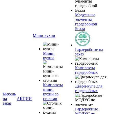
Модульные
элементы
гардеробной
Белла
Мини-кухни
Гардеробные на
Мини-
заказ
кухни
Комплекты
гардеробных
Комплекты
Двери-купе для
мини-
гардеробных
Мебель
кухни со
на
АКЦИИ
столами
заказ
Гардеробные
МОДУС по