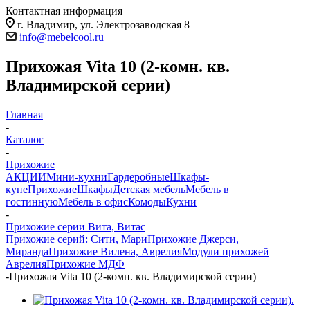
Контактная информация
г. Владимир, ул. Электрозаводская 8
info@mebelcool.ru
Прихожая Vita 10 (2-комн. кв.
Владимирской серии)
Главная
-
Каталог
-
Прихожие
АКЦИИ
Мини-кухни
Гардеробные
Шкафы-
купе
Прихожие
Шкафы
Детская мебель
Мебель в
гостинную
Мебель в офис
Комоды
Кухни
-
Прихожие серии Вита, Витас
Прихожие серий: Сити, Мари
Прихожие Джерси,
Миранда
Прихожие Вилена, Аврелия
Модули прихожей
Аврелия
Прихожие МДФ
-
Прихожая Vita 10 (2-комн. кв. Владимирской серии)