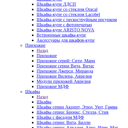
Шкафы-купе ЛДСП
Шкафы-купе со стеклом Oracal
Шкафы-купе со стеклом Lacobel
Шкафы-купе с пескоструйным рисунком
Шкафы-купе с фотопечатью
Шкафы-купе ARISTO NOVA
Встроенные шкафы-купе
Аксессуары для шкафов-купе
Прихожие
Назад
Прихожие
Прихожие серий: Сити, Мари
Прихожие серии Вита, Витас
Прихожие Джерси, Миранда
Прихожие Вилена, Аврелия
Модули прихожей Аврелия
Прихожие МДФ
Шкафы
Назад
Шкафы
Шкафы серии Акцент, Этюд, Уют, Гамма
Шкафы серии: Бронкс, Стелла, Стив
Шкафы с фасадом МДФ
Шкафы серии: Вита, Билли
Шкафы серии: Аркадия, Арко, Итен, Мэт,