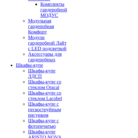
Комплекты
гардеробной
МОДУС
Модульная
гардеробная
Комфорт
Модули
гардеробной Лайт
с LED подсветкой
Аксессуары для
гардеробных
Шкафы-купе
Шкафы-купе
ЛДСП
Шкафы-купе со
стеклом Oracal
Шкафы-купе со
стеклом Lacobel
Шкафы-купе с
пескоструйным
рисунком
Шкафы-купе с
фотопечатью
Шкафы-купе
ARISTO NOVA