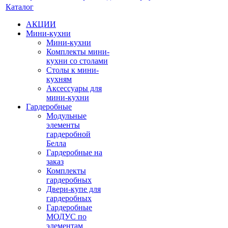
Каталог
АКЦИИ
Мини-кухни
Мини-кухни
Комплекты мини-
кухни со столами
Столы к мини-
кухням
Аксессуары для
мини-кухни
Гардеробные
Модульные
элементы
гардеробной
Белла
Гардеробные на
заказ
Комплекты
гардеробных
Двери-купе для
гардеробных
Гардеробные
МОДУС по
элементам