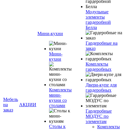
Модульные
элементы
гардеробной
Белла
Мини-кухни
Гардеробные на
заказ
Мини-
кухни
Комплекты
гардеробных
Двери-купе для
Комплекты
гардеробных
мини-
Мебель
кухни со
на
АКЦИИ
столами
заказ
Гардеробные
МОДУС по
элементам
Столы к
Комплекты