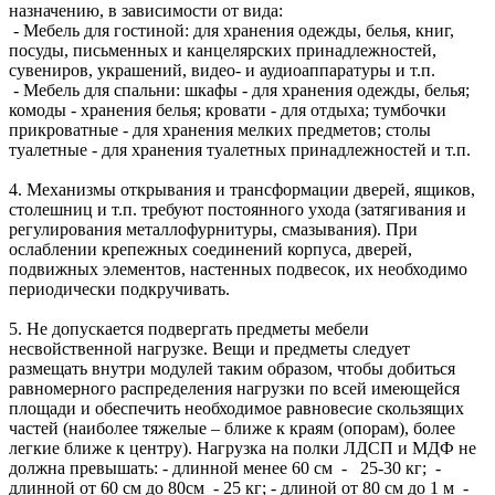
назначению, в зависимости от вида:
- Мебель для гостиной: для хранения одежды, белья, книг,
посуды, письменных и канцелярских принадлежностей,
сувениров, украшений, видео- и аудиоаппаратуры и т.п.
- Мебель для спальни: шкафы - для хранения одежды, белья;
комоды - хранения белья; кровати - для отдыха; тумбочки
прикроватные - для хранения мелких предметов; столы
туалетные - для хранения туалетных принадлежностей и т.п.
4. Механизмы открывания и трансформации дверей, ящиков,
столешниц и т.п. требуют постоянного ухода (затягивания и
регулирования металлофурнитуры, смазывания). При
ослаблении крепежных соединений корпуса, дверей,
подвижных элементов, настенных подвесок, их необходимо
периодически подкручивать.
5. Не допускается подвергать предметы мебели
несвойственной нагрузке. Вещи и предметы следует
размещать внутри модулей таким образом, чтобы добиться
равномерного распределения нагрузки по всей имеющейся
площади и обеспечить необходимое равновесие скользящих
частей (наиболее тяжелые – ближе к краям (опорам), более
легкие ближе к центру). Нагрузка на полки ЛДСП и МДФ не
должна превышать: - длинной менее 60 см - 25-30 кг; -
длинной от 60 см до 80см - 25 кг; - длиной от 80 см до 1 м -