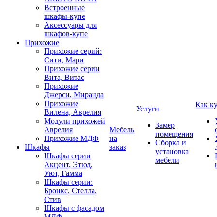
Встроенные
шкафы-купе
Аксессуары для
шкафов-купе
Прихожие
Прихожие серий:
Сити, Мари
Прихожие серии
Вита, Витас
Прихожие
Джерси, Миранда
Прихожие
Как к
Услуги
Вилена, Аврелия
Модули прихожей
Замер
Аврелия
Мебель
помещения
Прихожие МДФ
на
Сборка и
Шкафы
заказ
установка
Шкафы серии
мебели
Акцент, Этюд,
Уют, Гамма
Шкафы серии:
Бронкс, Стелла,
Стив
Шкафы с фасадом
МДФ