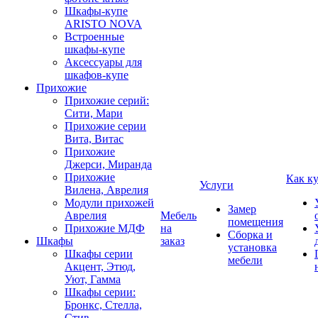
Шкафы-купе
ARISTO NOVA
Встроенные
шкафы-купе
Аксессуары для
шкафов-купе
Прихожие
Прихожие серий:
Сити, Мари
Прихожие серии
Вита, Витас
Прихожие
Джерси, Миранда
Прихожие
Как к
Услуги
Вилена, Аврелия
Модули прихожей
Замер
Аврелия
Мебель
помещения
Прихожие МДФ
на
Сборка и
Шкафы
заказ
установка
Шкафы серии
мебели
Акцент, Этюд,
Уют, Гамма
Шкафы серии:
Бронкс, Стелла,
Стив