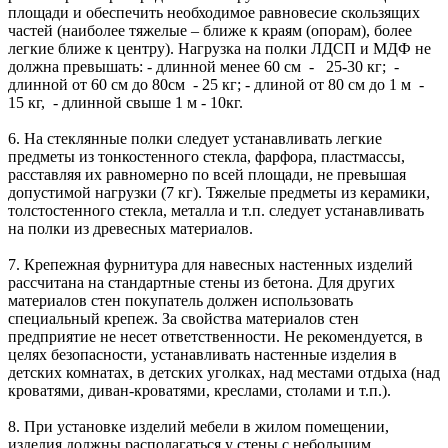
площади и обеспечить необходимое равновесие скользящих
частей (наиболее тяжелые – ближе к краям (опорам), более
легкие ближе к центру). Нагрузка на полки ЛДСП и МДФ не
должна превышать: - длинной менее 60 см - 25-30 кг; -
длинной от 60 см до 80см - 25 кг; - длиной от 80 см до 1 м -
15 кг, - длинной свыше 1 м - 10кг.
6. На стеклянные полки следует устанавливать легкие
предметы из тонкостенного стекла, фарфора, пластмассы,
расставляя их равномерно по всей площади, не превышая
допустимой нагрузки (7 кг). Тяжелые предметы из керамики,
толстостенного стекла, металла и т.п. следует устанавливать
на полки из древесных материалов.
7. Крепежная фурнитура для навесных настенных изделий
рассчитана на стандартные стены из бетона. Для других
материалов стен покупатель должен использовать
специальный крепеж. За свойства материалов стен
предприятие не несет ответственности. Не рекомендуется, в
целях безопасности, устанавливать настенные изделия в
детских комнатах, в детских уголках, над местами отдыха (над
кроватями, диван-кроватями, креслами, столами и т.п.).
8. При установке изделий мебели в жилом помещении,
изделия должны располагаться у стены с небольшим