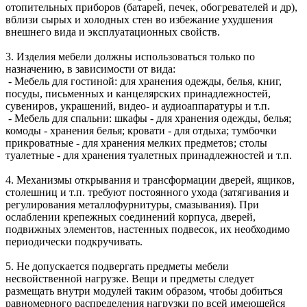
отопительных приборов (батарей, печек, обогревателей и др),
вблизи сырых и холодных стен во избежание ухудшения
внешнего вида и эксплуатационных свойств.
3. Изделия мебели должны использоваться только по
назначению, в зависимости от вида:
- Мебель для гостиной: для хранения одежды, белья, книг,
посуды, письменных и канцелярских принадлежностей,
сувениров, украшений, видео- и аудиоаппаратуры и т.п.
- Мебель для спальни: шкафы - для хранения одежды, белья;
комоды - хранения белья; кровати - для отдыха; тумбочки
прикроватные - для хранения мелких предметов; столы
туалетные - для хранения туалетных принадлежностей и т.п.
4. Механизмы открывания и трансформации дверей, ящиков,
столешниц и т.п. требуют постоянного ухода (затягивания и
регулирования металлофурнитуры, смазывания). При
ослаблении крепежных соединений корпуса, дверей,
подвижных элементов, настенных подвесок, их необходимо
периодически подкручивать.
5. Не допускается подвергать предметы мебели
несвойственной нагрузке. Вещи и предметы следует
размещать внутри модулей таким образом, чтобы добиться
равномерного распределения нагрузки по всей имеющейся