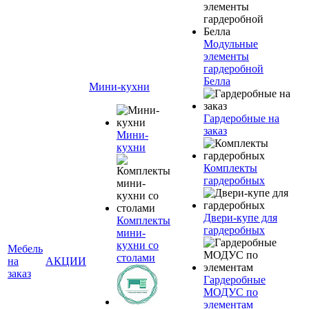
Модульные
элементы
гардеробной
Белла
Мини-кухни
Гардеробные на
заказ
Мини-
кухни
Комплекты
гардеробных
Двери-купе для
Комплекты
гардеробных
мини-
кухни со
Мебель
столами
на
АКЦИИ
заказ
Гардеробные
МОДУС по
элементам