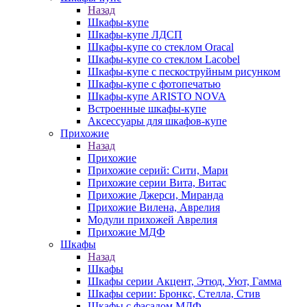
Назад
Шкафы-купе
Шкафы-купе ЛДСП
Шкафы-купе со стеклом Oracal
Шкафы-купе со стеклом Lacobel
Шкафы-купе с пескоструйным рисунком
Шкафы-купе с фотопечатью
Шкафы-купе ARISTO NOVA
Встроенные шкафы-купе
Аксессуары для шкафов-купе
Прихожие
Назад
Прихожие
Прихожие серий: Сити, Мари
Прихожие серии Вита, Витас
Прихожие Джерси, Миранда
Прихожие Вилена, Аврелия
Модули прихожей Аврелия
Прихожие МДФ
Шкафы
Назад
Шкафы
Шкафы серии Акцент, Этюд, Уют, Гамма
Шкафы серии: Бронкс, Стелла, Стив
Шкафы с фасадом МДФ