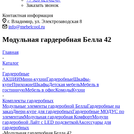
Заказать звонок
Контактная информация
г. Владимир, ул. Электрозаводская 8
info@mebelcool.ru
Модульная гардеробная Белла 42
Главная
-
Каталог
-
Гардеробные
АКЦИИ
Мини-кухни
Гардеробные
Шкафы-
купе
Прихожие
Шкафы
Детская мебель
Мебель в
гостинную
Мебель в офис
Комоды
Кухни
-
Комплекты гардеробных
Модульные элементы гардеробной Белла
Гардеробные на
заказ
Двери-купе для гардеробных
Гардеробные МОДУС по
элементам
Модульная гардеробная Комфорт
Модули
гардеробной Лайт с LED подсветкой
Аксессуары для
гардеробных
-
Модульная гардеробная Белла 42