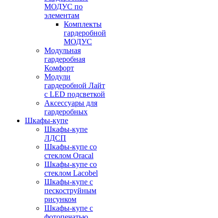
МОДУС по
элементам
Комплекты
гардеробной
МОДУС
Модульная
гардеробная
Комфорт
Модули
гардеробной Лайт
с LED подсветкой
Аксессуары для
гардеробных
Шкафы-купе
Шкафы-купе
ЛДСП
Шкафы-купе со
стеклом Oracal
Шкафы-купе со
стеклом Lacobel
Шкафы-купе с
пескоструйным
рисунком
Шкафы-купе с
фотопечатью