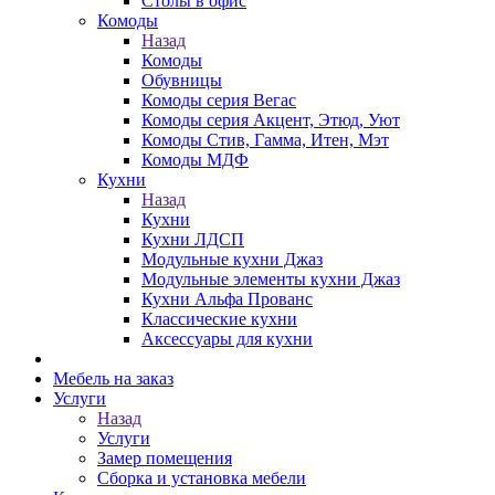
Столы в офис
Комоды
Назад
Комоды
Обувницы
Комоды серия Вегас
Комоды серия Акцент, Этюд, Уют
Комоды Стив, Гамма, Итен, Мэт
Комоды МДФ
Кухни
Назад
Кухни
Кухни ЛДСП
Модульные кухни Джаз
Модульные элементы кухни Джаз
Кухни Альфа Прованс
Классические кухни
Аксессуары для кухни
Мебель на заказ
Услуги
Назад
Услуги
Замер помещения
Сборка и установка мебели