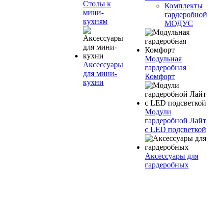
Столы к
Комплекты
мини-
гардеробной
кухням
МОДУС
Модульная
Аксессуары
гардеробная
для мини-
Комфорт
кухни
Модули
гардеробной Лайт
с LED подсветкой
Аксессуары для
гардеробных