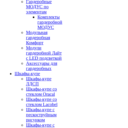
Гардеробные
МОДУС по
элементам
Комплекты
гардеробной
МОДУС
Модульная
гардеробная
Комфорт
Модули
гардеробной Лайт
с LED подсветкой
Аксессуары для
гардеробных
Шкафы-купе
Шкафы-купе
ЛДСП
Шкафы-купе со
стеклом Oracal
Шкафы-купе со
стеклом Lacobel
Шкафы-купе с
пескоструйным
рисунком
Шкафы-купе с