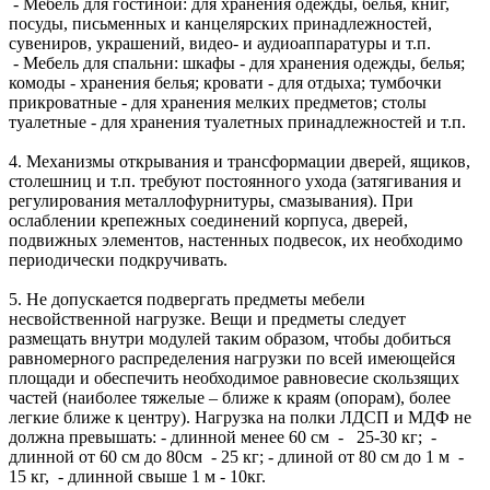
- Мебель для гостиной: для хранения одежды, белья, книг,
посуды, письменных и канцелярских принадлежностей,
сувениров, украшений, видео- и аудиоаппаратуры и т.п.
- Мебель для спальни: шкафы - для хранения одежды, белья;
комоды - хранения белья; кровати - для отдыха; тумбочки
прикроватные - для хранения мелких предметов; столы
туалетные - для хранения туалетных принадлежностей и т.п.
4. Механизмы открывания и трансформации дверей, ящиков,
столешниц и т.п. требуют постоянного ухода (затягивания и
регулирования металлофурнитуры, смазывания). При
ослаблении крепежных соединений корпуса, дверей,
подвижных элементов, настенных подвесок, их необходимо
периодически подкручивать.
5. Не допускается подвергать предметы мебели
несвойственной нагрузке. Вещи и предметы следует
размещать внутри модулей таким образом, чтобы добиться
равномерного распределения нагрузки по всей имеющейся
площади и обеспечить необходимое равновесие скользящих
частей (наиболее тяжелые – ближе к краям (опорам), более
легкие ближе к центру). Нагрузка на полки ЛДСП и МДФ не
должна превышать: - длинной менее 60 см - 25-30 кг; -
длинной от 60 см до 80см - 25 кг; - длиной от 80 см до 1 м -
15 кг, - длинной свыше 1 м - 10кг.