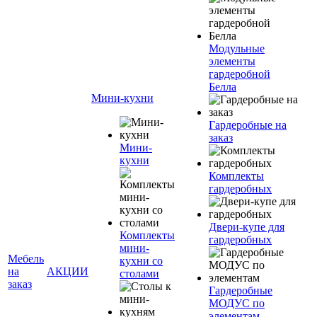
Модульные
элементы
гардеробной
Белла
Мини-кухни
Гардеробные на
заказ
Мини-
кухни
Комплекты
гардеробных
Двери-купе для
Комплекты
гардеробных
мини-
Мебель
кухни со
на
АКЦИИ
столами
заказ
Гардеробные
МОДУС по
элементам