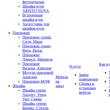
фотопечатью
Шкафы-купе
ARISTO NOVA
Встроенные
шкафы-купе
Аксессуары для
шкафов-купе
Прихожие
Прихожие серий:
Сити, Мари
Прихожие серии
Вита, Витас
Прихожие
Джерси, Миранда
Прихожие
Как к
Услуги
Вилена, Аврелия
Модули прихожей
Замер
Аврелия
Мебель
помещения
Прихожие МДФ
на
Сборка и
Шкафы
заказ
установка
Шкафы серии
мебели
Акцент, Этюд,
Уют, Гамма
Шкафы серии:
Бронкс, Стелла,