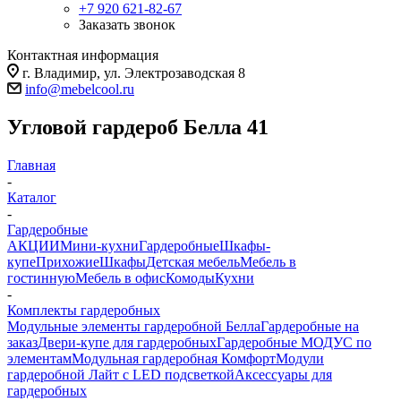
+7 920 621-82-67
Заказать звонок
Контактная информация
г. Владимир, ул. Электрозаводская 8
info@mebelcool.ru
Угловой гардероб Белла 41
Главная
-
Каталог
-
Гардеробные
АКЦИИ
Мини-кухни
Гардеробные
Шкафы-
купе
Прихожие
Шкафы
Детская мебель
Мебель в
гостинную
Мебель в офис
Комоды
Кухни
-
Комплекты гардеробных
Модульные элементы гардеробной Белла
Гардеробные на
заказ
Двери-купе для гардеробных
Гардеробные МОДУС по
элементам
Модульная гардеробная Комфорт
Модули
гардеробной Лайт с LED подсветкой
Аксессуары для
гардеробных