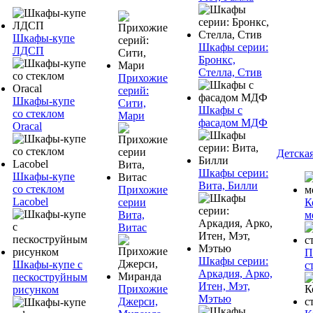
Шкафы-купе
Шкафы серии:
ЛДСП
Бронкс,
Стелла, Стив
Прихожие
серий:
Шкафы-купе
Сити,
Шкафы с
со стеклом
Мари
фасадом МДФ
Oracal
Детска
Шкафы серии:
Шкафы-купе
Вита, Билли
со стеклом
Прихожие
Lacobel
серии
К
Вита,
м
Витас
П
Шкафы серии:
Шкафы-купе с
с
Аркадия, Арко,
пескоструйным
Итен, Мэт,
Прихожие
рисунком
Мэтью
Джерси,