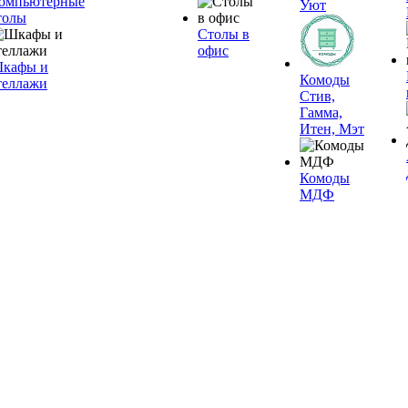
омпьютерные
Уют
толы
Столы в
офис
кафы и
Комоды
теллажи
Стив,
Гамма,
Итен, Мэт
Комоды
МДФ