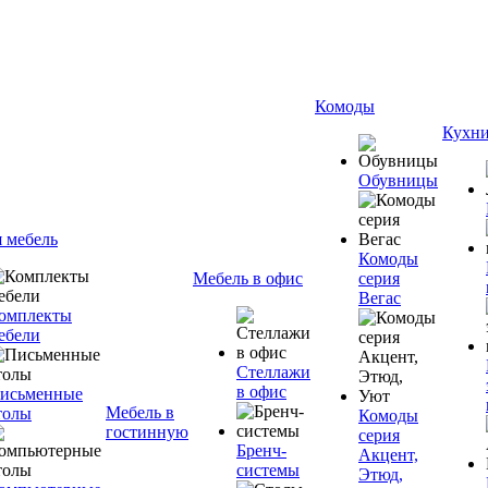
Комоды
Кухн
Обувницы
я мебель
Комоды
Мебель в офис
серия
Вегас
омплекты
ебели
Стеллажи
в офис
исьменные
Мебель в
толы
Комоды
гостинную
серия
Бренч-
Акцент,
системы
Этюд,