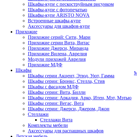
Шкафы-купе с пескоструйным рисунком
Шкафы-купе с фотопечатью
Шкафы-купе ARISTO NOVA
Встроенные шкафы-купе
Аксессуары для шкафов-купе
Прихожие
Прихожие серий: Сити, Мари
Прихожие серии Вита, Витас
Прихожие Джерси, Миранда
Прихожие Вилена, Аврелия
Модули прихожей Аврелия
Прихожие МДФ
Шкафы
М
Шкафы серии Акцент, Этюд, Уют, Гамма
Шкафы серии: Бронкс, Стелла, Стив
Шкафы с фасадом МДФ
Шкафы серии: Вита, Билли
Шкафы серии: Аркадия, Арко, Итен, Мэт, Мэтью
Шкафы серии: Вегас, Вега
Шкафы серии: Джерси, Джером, Джон
Стеллажи
Стеллажи Вита
Комплекты мебели
Аксессуары для распашных шкафов
Детская мебель