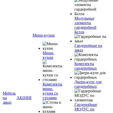
Модульные
элементы
гардеробной
Белла
Мини-кухни
Гардеробные на
заказ
Мини-
кухни
Комплекты
гардеробных
Двери-купе для
Комплекты
гардеробных
мини-
Мебель
кухни со
на
АКЦИИ
столами
заказ
Гардеробные
МОДУС по