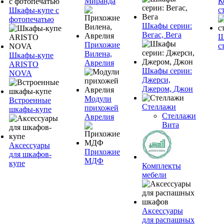
Миранда
К
с
Шкафы-купе с
фотопечатью
Шкафы серии:
Вегас, Вега
Ш
Прихожие
с
Вилена,
Шкафы-купе
Аврелия
ARISTO
Шкафы серии:
NOVA
Джерси,
Джером, Джон
Модули
Встроенные
Стеллажи
прихожей
шкафы-купе
Стеллажи
Аврелия
Вита
Аксессуары
Прихожие
для шкафов-
МДФ
купе
Комплекты
мебели
Аксессуары
для распашных