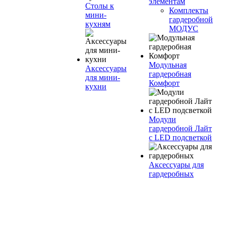
элементам
Столы к
Комплекты
мини-
гардеробной
кухням
МОДУС
Модульная
Аксессуары
гардеробная
для мини-
Комфорт
кухни
Модули
гардеробной Лайт
с LED подсветкой
Аксессуары для
гардеробных