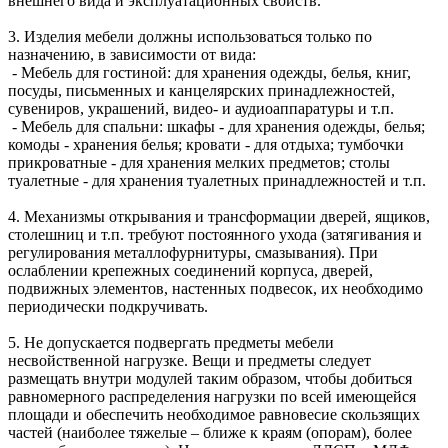
внешнего вида и эксплуатационных свойств.
3. Изделия мебели должны использоваться только по
назначению, в зависимости от вида:
- Мебель для гостиной: для хранения одежды, белья, книг,
посуды, письменных и канцелярских принадлежностей,
сувениров, украшений, видео- и аудиоаппаратуры и т.п.
- Мебель для спальни: шкафы - для хранения одежды, белья;
комоды - хранения белья; кровати - для отдыха; тумбочки
прикроватные - для хранения мелких предметов; столы
туалетные - для хранения туалетных принадлежностей и т.п.
4. Механизмы открывания и трансформации дверей, ящиков,
столешниц и т.п. требуют постоянного ухода (затягивания и
регулирования металлофурнитуры, смазывания). При
ослаблении крепежных соединений корпуса, дверей,
подвижных элементов, настенных подвесок, их необходимо
периодически подкручивать.
5. Не допускается подвергать предметы мебели
несвойственной нагрузке. Вещи и предметы следует
размещать внутри модулей таким образом, чтобы добиться
равномерного распределения нагрузки по всей имеющейся
площади и обеспечить необходимое равновесие скользящих
частей (наиболее тяжелые – ближе к краям (опорам), более