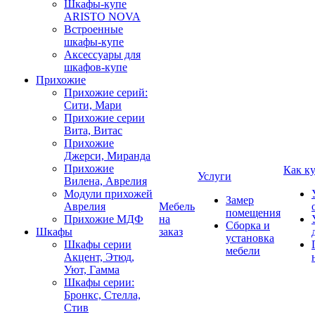
Шкафы-купе
ARISTO NOVA
Встроенные
шкафы-купе
Аксессуары для
шкафов-купе
Прихожие
Прихожие серий:
Сити, Мари
Прихожие серии
Вита, Витас
Прихожие
Джерси, Миранда
Прихожие
Как к
Услуги
Вилена, Аврелия
Модули прихожей
Замер
Аврелия
Мебель
помещения
Прихожие МДФ
на
Сборка и
Шкафы
заказ
установка
Шкафы серии
мебели
Акцент, Этюд,
Уют, Гамма
Шкафы серии:
Бронкс, Стелла,
Стив