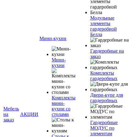
Модульные
элементы
гардеробной
Белла
Мини-кухни
Гардеробные на
заказ
Мини-
кухни
Комплекты
гардеробных
Двери-купе для
Комплекты
гардеробных
мини-
Мебель
кухни со
на
АКЦИИ
столами
заказ
Гардеробные
МОДУС по
элементам
Столы к