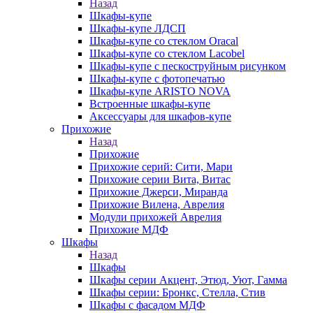
Назад
Шкафы-купе
Шкафы-купе ЛДСП
Шкафы-купе со стеклом Oracal
Шкафы-купе со стеклом Lacobel
Шкафы-купе с пескоструйным рисунком
Шкафы-купе с фотопечатью
Шкафы-купе ARISTO NOVA
Встроенные шкафы-купе
Аксессуары для шкафов-купе
Прихожие
Назад
Прихожие
Прихожие серий: Сити, Мари
Прихожие серии Вита, Витас
Прихожие Джерси, Миранда
Прихожие Вилена, Аврелия
Модули прихожей Аврелия
Прихожие МДФ
Шкафы
Назад
Шкафы
Шкафы серии Акцент, Этюд, Уют, Гамма
Шкафы серии: Бронкс, Стелла, Стив
Шкафы с фасадом МДФ