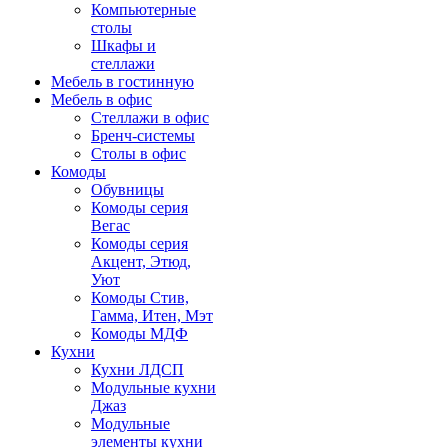
Компьютерные
столы
Шкафы и
стеллажи
Мебель в гостинную
Мебель в офис
Стеллажи в офис
Бренч-системы
Столы в офис
Комоды
Обувницы
Комоды серия
Вегас
Комоды серия
Акцент, Этюд,
Уют
Комоды Стив,
Гамма, Итен, Мэт
Комоды МДФ
Кухни
Кухни ЛДСП
Модульные кухни
Джаз
Модульные
элементы кухни