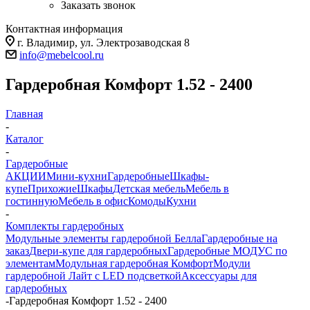
Заказать звонок
Контактная информация
г. Владимир, ул. Электрозаводская 8
info@mebelcool.ru
Гардеробная Комфорт 1.52 - 2400
Главная
-
Каталог
-
Гардеробные
АКЦИИ
Мини-кухни
Гардеробные
Шкафы-
купе
Прихожие
Шкафы
Детская мебель
Мебель в
гостинную
Мебель в офис
Комоды
Кухни
-
Комплекты гардеробных
Модульные элементы гардеробной Белла
Гардеробные на
заказ
Двери-купе для гардеробных
Гардеробные МОДУС по
элементам
Модульная гардеробная Комфорт
Модули
гардеробной Лайт с LED подсветкой
Аксессуары для
гардеробных
-
Гардеробная Комфорт 1.52 - 2400