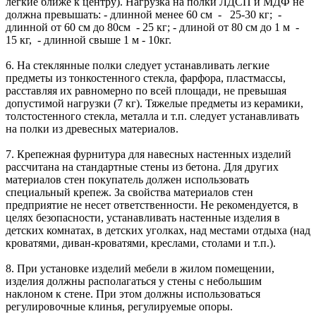
легкие ближе к центру). Нагрузка на полки ЛДСП и МДФ не
должна превышать: - длинной менее 60 см - 25-30 кг; -
длинной от 60 см до 80см - 25 кг; - длиной от 80 см до 1 м -
15 кг, - длинной свыше 1 м - 10кг.
6. На стеклянные полки следует устанавливать легкие
предметы из тонкостенного стекла, фарфора, пластмассы,
расставляя их равномерно по всей площади, не превышая
допустимой нагрузки (7 кг). Тяжелые предметы из керамики,
толстостенного стекла, металла и т.п. следует устанавливать
на полки из древесных материалов.
7. Крепежная фурнитура для навесных настенных изделий
рассчитана на стандартные стены из бетона. Для других
материалов стен покупатель должен использовать
специальный крепеж. За свойства материалов стен
предприятие не несет ответственности. Не рекомендуется, в
целях безопасности, устанавливать настенные изделия в
детских комнатах, в детских уголках, над местами отдыха (над
кроватями, диван-кроватями, креслами, столами и т.п.).
8. При установке изделий мебели в жилом помещении,
изделия должны располагаться у стены с небольшим
наклоном к стене. При этом должны использоваться
регулировочные клинья, регулируемые опоры.