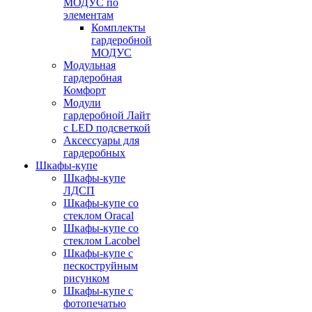
МОДУС по
элементам
Комплекты
гардеробной
МОДУС
Модульная
гардеробная
Комфорт
Модули
гардеробной Лайт
с LED подсветкой
Аксессуары для
гардеробных
Шкафы-купе
Шкафы-купе
ЛДСП
Шкафы-купе со
стеклом Oracal
Шкафы-купе со
стеклом Lacobel
Шкафы-купе с
пескоструйным
рисунком
Шкафы-купе с
фотопечатью