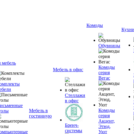
Комоды
Кухн
Обувницы
я мебель
Комоды
Мебель в офис
серия
Вегас
омплекты
ебели
Стеллажи
в офис
исьменные
Комоды
Мебель в
толы
серия
гостинную
Акцент,
Бренч-
Этюд,
системы
омпьютерные
Уют