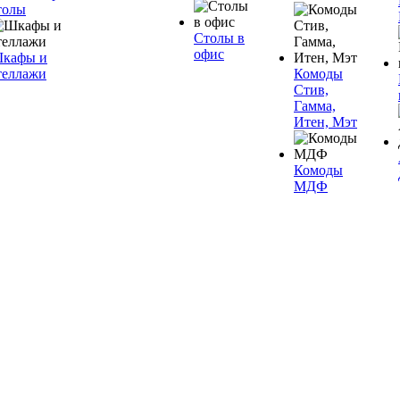
толы
Столы в
офис
кафы и
теллажи
Комоды
Стив,
Гамма,
Итен, Мэт
Комоды
МДФ