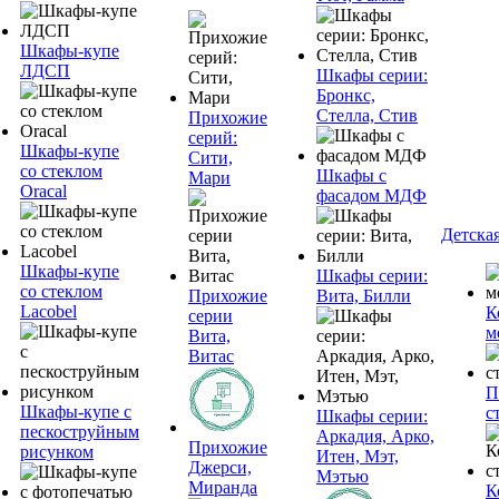
Шкафы-купе
ЛДСП
Шкафы серии:
Бронкс,
Стелла, Стив
Прихожие
серий:
Шкафы-купе
Сити,
со стеклом
Шкафы с
Мари
Oracal
фасадом МДФ
Детска
Шкафы-купе
Шкафы серии:
со стеклом
Прихожие
Вита, Билли
Lacobel
К
серии
м
Вита,
Витас
П
Шкафы-купе с
с
Шкафы серии:
пескоструйным
Аркадия, Арко,
Прихожие
рисунком
Итен, Мэт,
Джерси,
Мэтью
Миранда
К