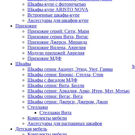
Шкафы-купе с фотопечатью
Шкафы-купе ARISTO NOVA
Встроенные шкафы-купе
Аксессуары для шкафов-купе
Прихожие
Прихожие серий: Сити, Мари
Прихожие серии Вита, Витас
Прихожие Джерси, Миранда
Прихожие Вилена, Аврелия
Модули прихожей Аврелия
Прихожие МДФ
Шкафы
М
Шкафы серии Акцент, Этюд, Уют, Гамма
Шкафы серии: Бронкс, Стелла, Стив
Шкафы с фасадом МДФ
Шкафы серии: Вита, Билли
Шкафы серии: Аркадия, Арко, Итен, Мэт, Мэтью
Шкафы серии: Вегас, Вега
Шкафы серии: Джерси, Джером, Джон
Стеллажи
Стеллажи Вита
Комплекты мебели
Аксессуары для распашных шкафов
Детская мебель
Комплекты мебели