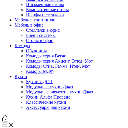
Письменные столы
Компьютерные столы
Шкафы и стеллажи
Мебель в гостинную
Мебель в офис
Стеллажи в офис
Бренч-системы
Столы в офис
Комоды
Обувницы
Комоды серия Вегас
Комоды серия Акцент, Этюд, Уют
Комоды Стив, Гамма, Итен, Мэт
Комоды МДФ
Кухни
Кухни ЛДСП
Модульные кухни Джаз
Модульные элементы кухни Джаз
Кухни Альфа Прованс
Классические кухни
Аксессуары для кухни