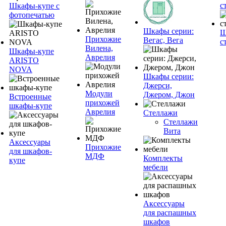
с
Шкафы-купе с
фотопечатью
Шкафы серии:
Ш
Прихожие
Вегас, Вега
с
Вилена,
Шкафы-купе
Аврелия
ARISTO
NOVA
Шкафы серии:
Джерси,
Модули
Джером, Джон
Встроенные
прихожей
шкафы-купе
Аврелия
Стеллажи
Стеллажи
Вита
Аксессуары
Прихожие
для шкафов-
МДФ
Комплекты
купе
мебели
Аксессуары
для распашных
шкафов