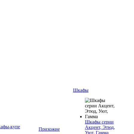
Шкафы
Шкафы серии
афы-купе
Акцент, Этюд,
Прихожие
Уют, Гамма