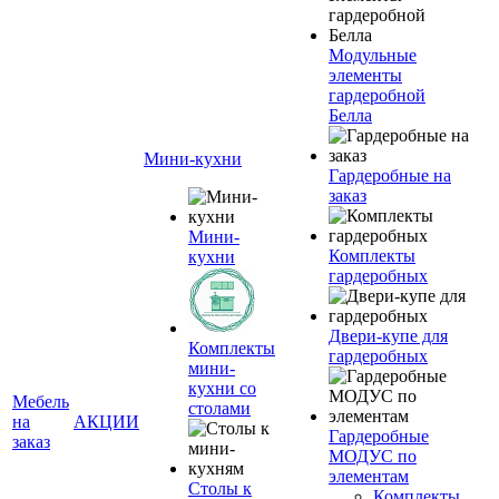
Модульные
элементы
гардеробной
Белла
Мини-кухни
Гардеробные на
заказ
Мини-
Комплекты
кухни
гардеробных
Двери-купе для
Комплекты
гардеробных
мини-
кухни со
Мебель
столами
на
АКЦИИ
Гардеробные
заказ
МОДУС по
элементам
Столы к
Комплекты